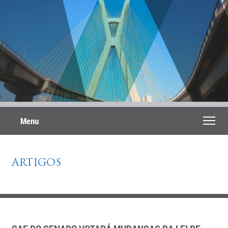
Menu
ARTIGOS