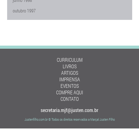
junho 1998
outubro 1997
CURRICULUM
LIVROS
ARTIGOS
IMPRENSA
EVENTOS
COMPRE AQUI
CONTATO
secretaria.mjf@justen.com.br
Justenfilho.com.br © Todos os direitos reservados a Marçal Justen Filho