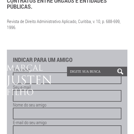
CONTRATOS ENTRE ÓRGÃOS E ENTIDADES
PÚBLICAS.
Revista de Direito Administrativo Aplicado, Curitiba, v. 10, p. 688-699,
1996.
INDICAR PARA UM AMIGO
Seu nome
Seu e-mail
Nome do seu amigo
E-mail do seu amigo