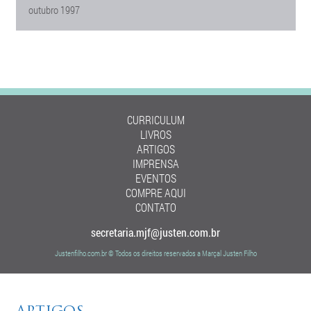
outubro 1997
CURRICULUM
LIVROS
ARTIGOS
IMPRENSA
EVENTOS
COMPRE AQUI
CONTATO
secretaria.mjf@justen.com.br
Justenfilho.com.br © Todos os direitos reservados a Marçal Justen Filho