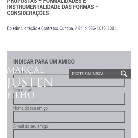
PROPOSTAS – FORMALIDADES E
INSTRUMENTALIDADE DAS FORMAS –
CONSIDERAÇÕES
Boletim Licitação e Contratos, Curitiba, v. 94, p. 996-1.019, 2001.
INDICAR PARA UM AMIGO
Seu nome
Seu e-mail
Nome do seu amigo
E-mail do seu amigo