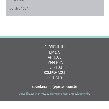
junho 1998
outubro 1997
CURRICULUM
LIVROS
ARTIGOS
IMPRENSA
EVENTOS
COMPRE AQUI
CONTATO
secretaria.mjf@justen.com.br
Justenfilho.com.br © Todos os direitos reservados a Marçal Justen Filho