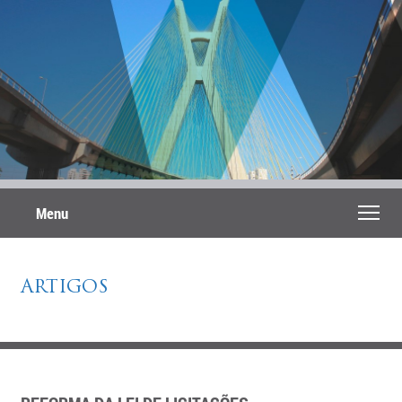
Menu
ARTIGOS