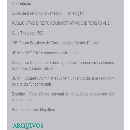
– 3ª edição
Curso de Direito Administrativo – 16ª edição
PUBLICISTAS: DIREITO ADMINISTRATIVO SOB TENSÃO Vl. 2
Guia The Legal 500
18º Fórum Brasileiro de Contratação e Gestão Pública
JOTA – MP 1.167 e processos estruturais
Congresso Nacional de Liderança e Governança em Licitações e
Contratos Administrativos
JOTA – O Direito Administrativo tem um encontro marcado com
os direitos fundamentais
Estadão – Reversão consensual de licitação de aeroportos não
viola Direito
Seminário online Migalhas
ARQUIVOS