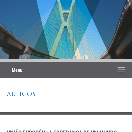
Menu
ARTIGOS