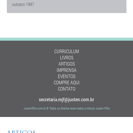
outubro 1997
CURRICULUM
LIVROS
ARTIGOS
IMPRENSA
EVENTOS
COMPRE AQUI
CONTATO
secretaria.mjf@justen.com.br
Justenfilho.com.br © Todos os direitos reservados a Marçal Justen Filho