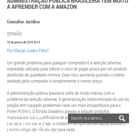
ADMINISTRAÇÃO PÚBLICA BRASILEIRA TEM MUITO
A APRENDER COM A AMAZON
Consultor Jurídico
OPINIÃO
18 de janeiro de 2018, 6h13
Por
Marçal Justen Filho
*
Um grande problema para qualquer comprador é a seleção adversa,
expressão utilizada para indicar o risco de pagar pouco por um produto
destituído de qualidade mínima. Esse risco aumenta quando o critério
adotado pelo comprador é simplesmente o menor preço.
A administração pública brasileira sofre de modo intenso com o
problema da seleção adversa. A generalização indiscriminada do uso do
pregão tem causado problemas cada vez mais insuportáveis para o
Poder Público. O Estado brasileiro passou a adquirir produtos
imprestáveis sob a justificativa de pagar um valor irrisório. Mas, qualquer
que seja o montante pago, a compra é sempre desvantajosa quando o
produto adquirido não prestar para nada.