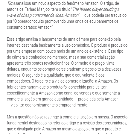
Times
analisou um novo aspecto do fenômeno Amazon. O artigo, de
autoria de Farhad Manjoo, tem o título “
The hidden player spurring a
wave of cheap consumer devices: Amazon
” — que poderia ser traduzido
por “O operador oculto promovendo uma onda de equipamentos de
consumo baratos: Amazon”.
Esse artigo analisa o lançamento de uma câmera para conexão pela
internet, destinada basicamente a uso doméstico. O produto é produzido
por uma empresa com pouco mais de um ano de existência. Esse tipo
de câmera é conhecido no mercado, mas a sua comercialização
apresenta três pontos revolucionários. O primeiro é o preço: vinte
dólares, enquanto os competidores praticam preços oito a dez vezes
maiores. O segundo é a qualidade, que é equivalente à dos
competidores. O terceiro é a via de comercialização: a Amazon. Os
fabricantes narram que o produto foi concebido para utilizar
especificamente a Amazon como canal de vendas e que somente a
comercialização em grande quantidade — propiciada pela Amazon
— viabiliza economicamente o empreendimento.
Mas a questão não se restringe à comercialização em massa. O aspecto
fundamental destacado no referido artigo é a revisão dos consumidores,
que é divulgada pela Amazon no mesmo espaço em que o produto é