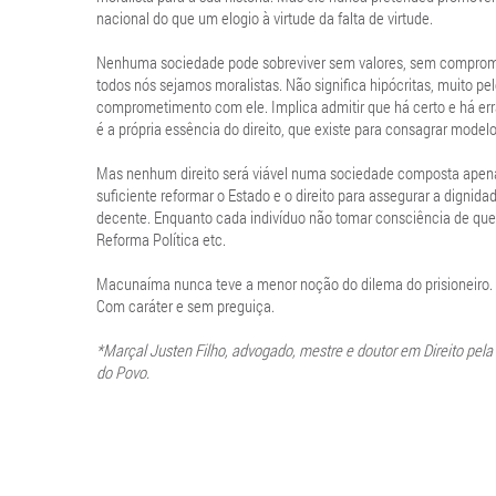
nacional do que um elogio à virtude da falta de virtude.
Nenhuma sociedade pode sobreviver sem valores, sem compromiss
todos nós sejamos moralistas. Não significa hipócritas, muito pe
comprometimento com ele. Implica admitir que há certo e há erra
é a própria essência do direito, que existe para consagrar modelos
Mas nenhum direito será viável numa sociedade composta apena
suficiente reformar o Estado e o direito para assegurar a digni
decente. Enquanto cada indivíduo não tomar consciência de qu
Reforma Política etc.
Macunaíma nunca teve a menor noção do dilema do prisioneiro. 
Com caráter e sem preguiça.
*Marçal Justen Filho, advogado, mestre e doutor em Direito pel
do Povo.