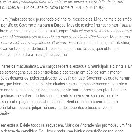
 de caráter psicológico creio otimistamente, deriva a nossa falta de caráter
d. Especial – Rio de Janeiro: Nova Fronteira, 2015, p. 191/192).
um (mais) esperto e perde todo o dinheiro. Nesses dias, Macunaíma e os irmão
 pensão do Governo e iria para a Europa. Mas ele resolve fingir ser pintor, “
que é
re que não teria jeito de ir para a Europa:
“
Não vê que o Governo estava com mi
Europa e Macunaíma ser nomeado era mas só no dia de São Nunca
”. Macunaíma
enraivecido com a injustiça do Governo”
. Essa não é uma descrição fantástica,
 levar vantagem, perde tudo. Não se culpa por isso. Depois, quer obter um
 revolta é contra a injustiça do governo!
ilhares de macunaímas. Em cargos federais, estaduais, municipais e distritais. E
las personagens que dão entrevistas e aparecem em público sem a menor
pelos desacertos, pelos equívocos, pelas falcatruas. Governantes que tomaram
ção, que lotearam a gestão entre aliados e não aliados comparecem perante o
 da economia chinesa! Os confessadamente corruptores e corruptos transitam
justiças que sofrem. Todos são realmente sinceros em sua ausência de
re a sua participação no desastre nacional. Nenhum deles experimenta um
pria falha. Todos se julgam sinceramente inocentes e todos se veem
aráter.
a em estrela. E dele todos se esquecem. Mário de Andrade não promoveu um fina
 a defesa da canalhice. Seu livro é mais uma irônica descrição da realidade