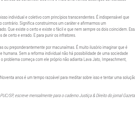
o individual e coletivo com princípios transcendentes. É indispensável que
lo contrário. Significa construirmos um caráter e afirmarmos um
do. Que existe o certo e existe o fácil e que nem sempre os dois coincidem. Ess
 de certo e errado. E para punir os infratores.
s ou preponderantemente por macunaímas. É muito ilusório imaginar que é
dade humana. Sem a reforma individual não há possibilidade de uma sociedade
e o problema começa com ele próprio não adianta Lava Jato, Impeachment,
Noventa anos é um tempo razoável para meditar sobre isso e tentar uma soluçã
a PUC/SP, escreve mensalmente para o caderno Justiça & Direito do jornal Gazeta