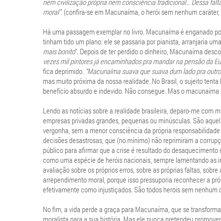
nem civilização própria nem consciência tradicional… Dessa falta
moral”
. (confira-se em Macunaíma, o herói sem nenhum caráter, E
Há uma passagem exemplar no livro. Macunaíma é enganado por 
tinham tido um plano: ele se passaria por pianista, arranjaria uma
mais bonito
”. Depois de ter perdido o dinheiro, Macunaíma descob
vezes mil pintores já encaminhados pra mandar na pensão da 
fica deprimido.
“Macunaíma suava que suava dum lado pra outro 
mas muito próxima da nossa realidade. No Brasil, o sujeito tenta
benefício absurdo e indevido. Não consegue. Mas o macunaíma se
Lendo as notícias sobre a realidade brasileira, deparo-me com m
empresas privadas grandes, pequenas ou minúsculas. São aque
vergonha, sem a menor consciência da própria responsabilidade 
decisões desastrosas, que (no mínimo) não reprimiram a corrup
público para afirmar que a crise é resultado do desaquecimento
como uma espécie de heróis nacionais, sempre lamentando as in
avaliação sobre os próprios erros, sobre as próprias faltas, sob
arrependimento moral, porque isso pressuporia reconhecer a pró
efetivamente como injustiçados. São todos herois sem nenhum c
No fim, a vida perde a graça para Macunaíma, que se transform
moralista para a sua história. Mas ele nunca pretendeu promover