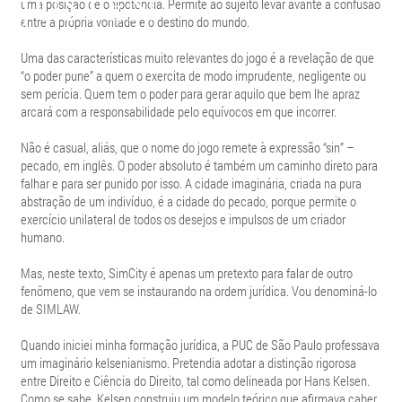
uma posição de onipotência. Permite ao sujeito levar avante a confusão
entre a própria vontade e o destino do mundo.
Uma das características muito relevantes do jogo é a revelação de que
“o poder pune” a quem o exercita de modo imprudente, negligente ou
sem perícia. Quem tem o poder para gerar aquilo que bem lhe apraz
arcará com a responsabilidade pelo equívocos em que incorrer.
Não é casual, aliás, que o nome do jogo remete à expressão “sin” –
pecado, em inglês. O poder absoluto é também um caminho direto para
falhar e para ser punido por isso. A cidade imaginária, criada na pura
abstração de um indivíduo, é a cidade do pecado, porque permite o
exercício unilateral de todos os desejos e impulsos de um criador
humano.
Mas, neste texto, SimCity é apenas um pretexto para falar de outro
fenômeno, que vem se instaurando na ordem jurídica. Vou denominá-lo
de SIMLAW.
Quando iniciei minha formação jurídica, a PUC de São Paulo professava
um imaginário kelsenianismo. Pretendia adotar a distinção rigorosa
entre Direito e Ciência do Direito, tal como delineada por Hans Kelsen.
Como se sabe, Kelsen construiu um modelo teórico que afirmava caber