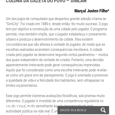
COLUNA DA GAZETA DO POVO – SIMLAW
Marçal Justen Filho*
Um dos jogos de computador que despertou grande adesão chama-se
“SimCity”. Foi criado em 1989 e, desde então, fez muito sucesso. O jogo
tem por objetivo a construção de uma cidade pelo jogador. O programa
permite, mas também impõe, que o jogador estabeleça o zoneamento
urbano e produza o desenvolvimento da cidade. Mas existem
circunstâncias que são alheias à vontade do jogador, de modo que as
escolhas realizadas acarretam consequências inevitáveis. A cidade
criada pelo jogador se desenvolve segundo certos parâmetros – muitos
dos quais independem da vontade do criador. Portanto, uma decisão
aparentemente irrelevante pode gerar consequências imprevistas.
Aquilo que foi considerado como uma escolha irrelevante pode revelar-
se como um grave erro de planejamento. O jogo é orientado a promover
a qualidade de vida e a felicidade dos habitantes, sem ultrapassar os
limites orçamentários.
Esse jogo permite inúmeras avaliações filosóficas, sob prismas muito
diferentes. O jogador é investido de uma competência regulatória no
mundo virtual, muito semelhante àquela desempenhada pela
autoridade pública na vida real. É um jogo em que o jogador assume