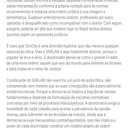
reputadas válidas, elimina a validade daquelas consideradas inválidas,
adota interpretação conforme a própria vontade para as normas
inconvenientes e instaura uma ordem jurídica à sua imagem e
semelhança. Qualquer entendimento distinto, professado por outro
operador, é desqualificado como incompatível com o direito. Com algum
exagero, poderia ser dito que existem hoje no Brasil tantos direitos
quantos sejam os operadores jurídicos.
É claro que SimCity é uma diversão legítima, que não merece qualquer
reprovação ética. Mas o SIMLAW é algo totalmente distinto, porque o
jogador se leva a sério. O doutrinador pensa-se como o grande Criador
de uma nova ordem, aquele que veio ao mundo para eliminar as brumas
e para instaurar o reino da Justiça.
O praticante do SIMLAW não exercita um juízo de autocrítica, não
compreende nem mesmo que as suas concepções são essencialmente
antidemocráticas. Porque a democracia implica a fixação de valores
fundamentais e depende da formulação de escolhas normativas
concretas por meio de processos intersubjetivos. A democracia exige a
humildade de cada cidadão para aceitar a prevalência da opinião
diversa, para submeter-se às decisões da maioria. Ainda que a
democracia exija mecanismos contramajoritários, isso não implica o
poder de cada doutrinador construir um modelo próprio de ordem