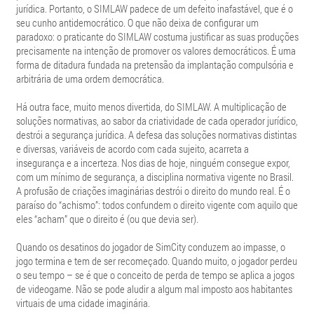
jurídica. Portanto, o SIMLAW padece de um defeito inafastável, que é o
seu cunho antidemocrático. O que não deixa de configurar um
paradoxo: o praticante do SIMLAW costuma justificar as suas produções
precisamente na intenção de promover os valores democráticos. É uma
forma de ditadura fundada na pretensão da implantação compulsória e
arbitrária de uma ordem democrática.
Há outra face, muito menos divertida, do SIMLAW. A multiplicação de
soluções normativas, ao sabor da criatividade de cada operador jurídico,
destrói a segurança jurídica. A defesa das soluções normativas distintas
e diversas, variáveis de acordo com cada sujeito, acarreta a
insegurança e a incerteza. Nos dias de hoje, ninguém consegue expor,
com um mínimo de segurança, a disciplina normativa vigente no Brasil.
A profusão de criações imaginárias destrói o direito do mundo real. É o
paraíso do “achismo”: todos confundem o direito vigente com aquilo que
eles “acham” que o direito é (ou que devia ser).
Quando os desatinos do jogador de SimCity conduzem ao impasse, o
jogo termina e tem de ser recomeçado. Quando muito, o jogador perdeu
o seu tempo – se é que o conceito de perda de tempo se aplica a jogos
de videogame. Não se pode aludir a algum mal imposto aos habitantes
virtuais de uma cidade imaginária.