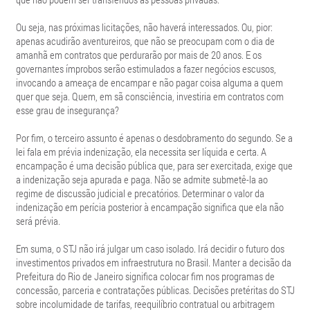
Ou seja, nas próximas licitações, não haverá interessados. Ou, pior:
apenas acudirão aventureiros, que não se preocupam com o dia de
amanhã em contratos que perdurarão por mais de 20 anos. E os
governantes ímprobos serão estimulados a fazer negócios escusos,
invocando a ameaça de encampar e não pagar coisa alguma a quem
quer que seja. Quem, em sã consciência, investiria em contratos com
esse grau de insegurança?
Por fim, o terceiro assunto é apenas o desdobramento do segundo. Se a
lei fala em prévia indenização, ela necessita ser líquida e certa. A
encampação é uma decisão pública que, para ser exercitada, exige que
a indenização seja apurada e paga. Não se admite submetê-la ao
regime de discussão judicial e precatórios. Determinar o valor da
indenização em perícia posterior à encampação significa que ela não
será prévia.
Em suma, o STJ não irá julgar um caso isolado. Irá decidir o futuro dos
investimentos privados em infraestrutura no Brasil. Manter a decisão da
Prefeitura do Rio de Janeiro significa colocar fim nos programas de
concessão, parceria e contratações públicas. Decisões pretéritas do STJ
sobre incolumidade de tarifas, reequilíbrio contratual ou arbitragem