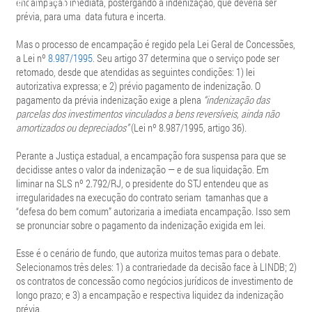
encampação imediata, postergando a indenização, que deveria ser
prévia, para uma data futura e incerta.
Mas o processo de encampação é regido pela Lei Geral de Concessões,
a Lei nº
8.987/1995
. Seu artigo 37 determina que o serviço pode ser
retomado, desde que atendidas as seguintes condições: 1) lei
autorizativa expressa; e 2) prévio pagamento de indenização. O
pagamento da prévia indenização exige a plena
“indenização das
parcelas dos investimentos vinculados a bens reversíveis, ainda não
amortizados ou depreciados”
(Lei nº 8.987/1995, artigo 36).
Perante a Justiça estadual, a encampação fora suspensa para que se
decidisse antes o valor da indenização — e de sua liquidação. Em
liminar na SLS nº 2.792/RJ, o presidente do STJ entendeu que as
irregularidades na execução do contrato seriam tamanhas que a
“defesa do bem comum” autorizaria a imediata encampação. Isso sem
se pronunciar sobre o pagamento da indenização exigida em lei.
Esse é o cenário de fundo, que autoriza muitos temas para o debate.
Selecionamos três deles: 1) a contrariedade da decisão face à LINDB; 2)
os contratos de concessão como negócios jurídicos de investimento de
longo prazo; e 3) a encampação e respectiva liquidez da indenização
prévia.