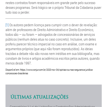
nestes contratos foram responsáveis em grande parte pelo sucesso
desses programas. Será trágico se o próprio Tribunal da Cidadania puser
tudo isso a perder.
[1]
Os autores pedem licença para cumprir com o dever de revelação:
além de professores de Direito Administrativo e Direito Econômico,
todos são — ou foram — advogados de concessionárias de serviços
públicos (nenhum deles atua no caso concreto). Inclusive, um deles
proferiu parecer técnico imparcial no caso em análise, com exame e
argumentos próprios (que aqui não foram reproduzidos). As ideias
trazidas a debate não são novas nem inéditas em sua bibliografia, mas
constam de livros e artigos acadêmicos escritos pelos autores, quando
menos desde 1997.
Disponível em: https://www.conjur.com.br/2020-nov-04/opiniao-ou-nao-seguranca-juridica-
concessoes-brasileiras
ÚLTIMAS ATUALIZAÇÕES
Comentários à Lei de Licitações e Contratações Administrativas