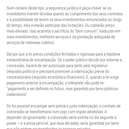
Num cenário deste tipo, a segurança jurídica é peça-chave: se os
investidores tiverem dúvidas quanto ao cumprimento dos seus contratos
e à possibilidade de terem os seus investimentos remunerados ao longo
do tempo, eles evitarão participar das licitações. Ou cobrarão preço
mais elevado. Isso acarreta o sacrifício do “bem comum”, traduzido em
mais investimentos, melhores serviços e na prestação adequada de
serviços de interesse coletivo.
Daí por que a lei previu condições fechadas e rigorosas para a hipótese
extraordinária de encampação. Se o poder público decidir por retomar a
concessão, haverá de ser autorizado para tanto pelo legislativo
(requisito político) e precisará promover a indenização prévia do
concessionário (requisito econômico-financeiro). E, quando a lei exige
pagamento anterior à encampação, o intérprete não pode ler
“pagamento a ser definido no futuro, mas garantido por bens públicos
inalienáveis”.
Se for possível encampar sem prévia e justa indenização, o contrato de
concessão se transformaria num jogo com regras aleatórias. A
depender do governante, a concessão seria extinta no dia seguinte à
posse — e a prova pericial, que dura décadas, seria garantida por bens
que não podem ser transferidos às pessoas privadas.