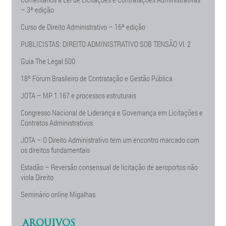
– 3ª edição
Curso de Direito Administrativo – 16ª edição
PUBLICISTAS: DIREITO ADMINISTRATIVO SOB TENSÃO Vl. 2
Guia The Legal 500
18º Fórum Brasileiro de Contratação e Gestão Pública
JOTA – MP 1.167 e processos estruturais
Congresso Nacional de Liderança e Governança em Licitações e
Contratos Administrativos
JOTA – O Direito Administrativo tem um encontro marcado com
os direitos fundamentais
Estadão – Reversão consensual de licitação de aeroportos não
viola Direito
Seminário online Migalhas
ARQUIVOS