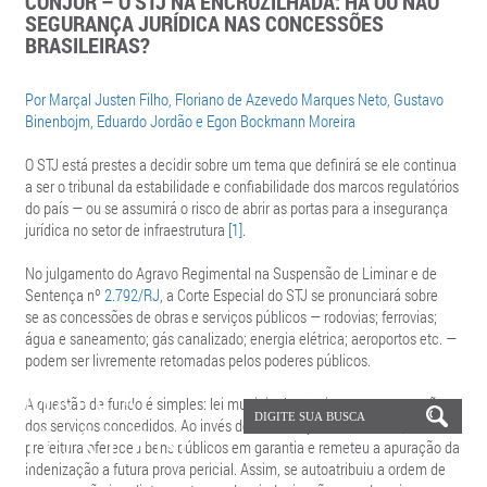
CONJUR – O STJ NA ENCRUZILHADA: HÁ OU NÃO
SEGURANÇA JURÍDICA NAS CONCESSÕES
BRASILEIRAS?
Por Marçal Justen Filho, Floriano de Azevedo Marques Neto, Gustavo
Binenbojm, Eduardo Jordão e Egon Bockmann Moreira
O STJ está prestes a decidir sobre um tema que definirá se ele continua
a ser o tribunal da estabilidade e confiabilidade dos marcos regulatórios
do país — ou se assumirá o risco de abrir as portas para a insegurança
jurídica no setor de infraestrutura
[1]
.
No julgamento do Agravo Regimental na Suspensão de Liminar e de
Sentença nº
2.792/RJ
, a Corte Especial do STJ se pronunciará sobre
se as concessões de obras e serviços públicos — rodovias; ferrovias;
água e saneamento; gás canalizado; energia elétrica; aeroportos etc. —
podem ser livremente retomadas pelos poderes públicos.
A questão de fundo é simples: lei municipal autorizou a encampação
dos serviços concedidos. Ao invés de indenização em dinheiro, a
prefeitura ofereceu bens públicos em garantia e remeteu a apuração da
indenização a futura prova pericial. Assim, se autoatribuiu a ordem de