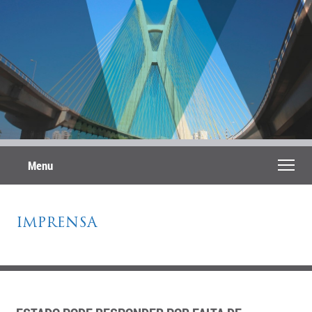
Menu
IMPRENSA