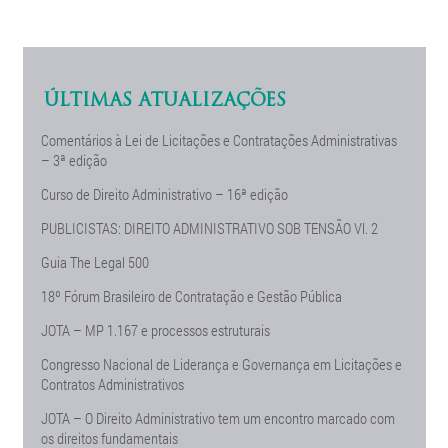
ÚLTIMAS ATUALIZAÇÕES
Comentários à Lei de Licitações e Contratações Administrativas
– 3ª edição
Curso de Direito Administrativo – 16ª edição
PUBLICISTAS: DIREITO ADMINISTRATIVO SOB TENSÃO Vl. 2
Guia The Legal 500
18º Fórum Brasileiro de Contratação e Gestão Pública
JOTA – MP 1.167 e processos estruturais
Congresso Nacional de Liderança e Governança em Licitações e
Contratos Administrativos
JOTA – O Direito Administrativo tem um encontro marcado com
os direitos fundamentais