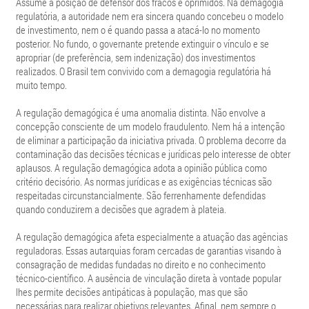
Assume a posição de defensor dos fracos e oprimidos. Na demagogia
regulatória, a autoridade nem era sincera quando concebeu o modelo
de investimento, nem o é quando passa a atacá-lo no momento
posterior. No fundo, o governante pretende extinguir o vínculo e se
apropriar (de preferência, sem indenização) dos investimentos
realizados. O Brasil tem convivido com a demagogia regulatória há
muito tempo.
A regulação demagógica é uma anomalia distinta. Não envolve a
concepção consciente de um modelo fraudulento. Nem há a intenção
de eliminar a participação da iniciativa privada. O problema decorre da
contaminação das decisões técnicas e jurídicas pelo interesse de obter
aplausos. A regulação demagógica adota a opinião pública como
critério decisório. As normas jurídicas e as exigências técnicas são
respeitadas circunstancialmente. São ferrenhamente defendidas
quando conduzirem a decisões que agradem à plateia.
A regulação demagógica afeta especialmente a atuação das agências
reguladoras. Essas autarquias foram cercadas de garantias visando à
consagração de medidas fundadas no direito e no conhecimento
técnico-científico. A ausência de vinculação direta à vontade popular
lhes permite decisões antipáticas à população, mas que são
necessárias para realizar objetivos relevantes. Afinal, nem sempre o