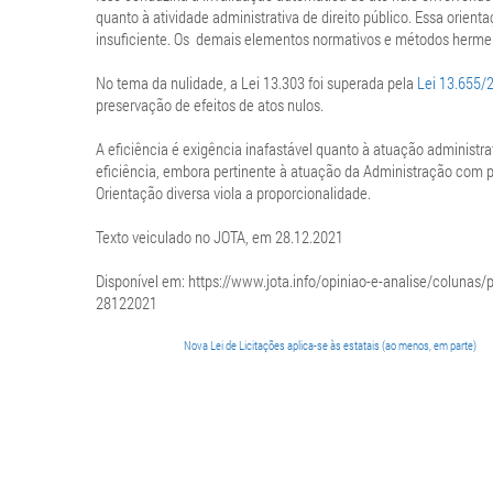
quanto à atividade administrativa de direito público. Essa orient
insuficiente. Os demais elementos normativos e métodos herme
No tema da nulidade, a Lei 13.303 foi superada pela
Lei 13.655/
preservação de efeitos de atos nulos.
A eficiência é exigência inafastável quanto à atuação administr
eficiência, embora pertinente à atuação da Administração com pe
Orientação diversa viola a proporcionalidade.
Texto veiculado no JOTA, em 28.12.2021
Disponível em: https://www.jota.info/opiniao-e-analise/colunas/
28122021
Nova Lei de Licitações aplica-se às estatais (ao menos, em parte)