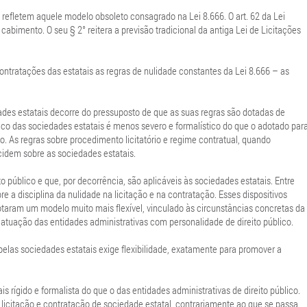
 refletem aquele modelo obsoleto consagrado na Lei 8.666. O art. 62 da Lei
cabimento. O seu § 2° reitera a previsão tradicional da antiga Lei de Licitações
contratações das estatais as regras de nulidade constantes da Lei 8.666 – as
ades estatais decorre do pressuposto de que as suas regras são dotadas de
dico das sociedades estatais é menos severo e formalístico do que o adotado par
o. As regras sobre procedimento licitatório e regime contratual, quando
ncidem sobre as sociedades estatais.
 público e que, por decorrência, são aplicáveis às sociedades estatais. Entre
e a disciplina da nulidade na licitação e na contratação. Esses dispositivos
adotaram um modelo muito mais flexível, vinculado às circunstâncias concretas da
 atuação das entidades administrativas com personalidade de direito público.
pelas sociedades estatais exige flexibilidade, exatamente para promover a
 rígido e formalista do que o das entidades administrativas de direito público.
 licitação e contratação de sociedade estatal, contrariamente ao que se passa