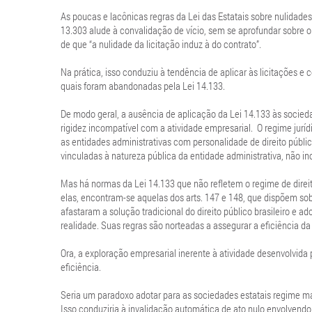
As poucas e lacônicas regras da Lei das Estatais sobre nulidades
13.303 alude à convalidação de vício, sem se aprofundar sobre o 
de que “a nulidade da licitação induz à do contrato”.
Na prática, isso conduziu à tendência de aplicar às licitações e 
quais foram abandonadas pela Lei 14.133.
De modo geral, a ausência de aplicação da Lei 14.133 às socied
rigidez incompatível com a atividade empresarial. O regime jurí
as entidades administrativas com personalidade de direito públic
vinculadas à natureza pública da entidade administrativa, não i
Mas há normas da Lei 14.133 que não refletem o regime de direito
elas, encontram-se aquelas dos arts. 147 e 148, que dispõem sobr
afastaram a solução tradicional do direito público brasileiro e 
realidade. Suas regras são norteadas a assegurar a eficiência da
Ora, a exploração empresarial inerente à atividade desenvolvida 
eficiência.
Seria um paradoxo adotar para as sociedades estatais regime mais
Isso conduziria à invalidação automática de ato nulo envolvendo