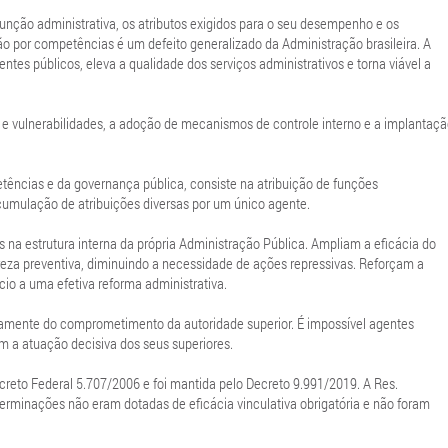
função administrativa, os atributos exigidos para o seu desempenho e os
o por competências é um defeito generalizado da Administração brasileira. A
tes públicos, eleva a qualidade dos serviços administrativos e torna viável a
 e vulnerabilidades, a adoção de mecanismos de controle interno e a implantaç
ências e da governança pública, consiste na atribuição de funções
cumulação de atribuições diversas por um único agente.
na estrutura interna da própria Administração Pública. Ampliam a eficácia do
reza preventiva, diminuindo a necessidade de ações repressivas. Reforçam a
cio a uma efetiva reforma administrativa.
mente do comprometimento da autoridade superior. É impossível agentes
m a atuação decisiva dos seus superiores.
creto Federal 5.707/2006 e foi mantida pelo Decreto 9.991/2019. A Res.
minações não eram dotadas de eficácia vinculativa obrigatória e não foram