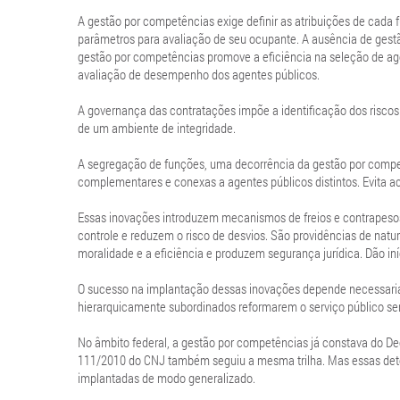
A gestão por competências exige definir as atribuições de cada 
parâmetros para avaliação de seu ocupante. A ausência de gestã
gestão por competências promove a eficiência na seleção de agen
avaliação de desempenho dos agentes públicos.
A governança das contratações impõe a identificação dos riscos
de um ambiente de integridade.
A segregação de funções, uma decorrência da gestão por compet
complementares e conexas a agentes públicos distintos. Evita a
Essas inovações introduzem mecanismos de freios e contrapesos 
controle e reduzem o risco de desvios. São providências de natu
moralidade e a eficiência e produzem segurança jurídica. Dão iní
O sucesso na implantação dessas inovações depende necessaria
hierarquicamente subordinados reformarem o serviço público se
No âmbito federal, a gestão por competências já constava do De
111/2010 do CNJ também seguiu a mesma trilha. Mas essas deter
implantadas de modo generalizado.