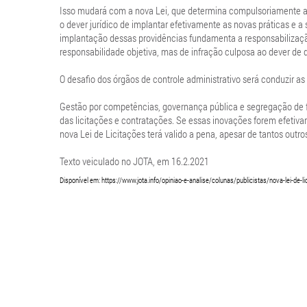
Isso mudará com a nova Lei, que determina compulsoriamente a 
o dever jurídico de implantar efetivamente as novas práticas e a
implantação dessas providências fundamenta a responsabilização
responsabilidade objetiva, mas de infração culposa ao dever de d
O desafio dos órgãos de controle administrativo será conduzir a
Gestão por competências, governança pública e segregação de fu
das licitações e contratações. Se essas inovações forem efetiv
nova Lei de Licitações terá valido a pena, apesar de tantos outros
Texto veiculado no JOTA, em 16.2.2021
Disponível em: https://www.jota.info/opiniao-e-analise/colunas/publicistas/nova-lei-de-