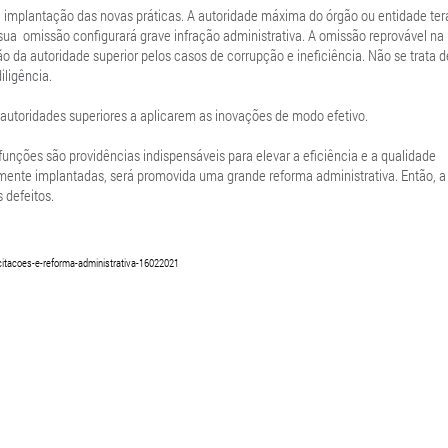
implantação das novas práticas. A autoridade máxima do órgão ou entidade ter
 sua omissão configurará grave infração administrativa. A omissão reprovável na
 da autoridade superior pelos casos de corrupção e ineficiência. Não se trata d
iligência.
s autoridades superiores a aplicarem as inovações de modo efetivo.
nções são providências indispensáveis para elevar a eficiência e a qualidade
amente implantadas, será promovida uma grande reforma administrativa. Então, a
 defeitos.
licitacoes-e-reforma-administrativa-16022021