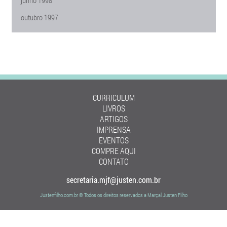
junho 1998
outubro 1997
CURRICULUM
LIVROS
ARTIGOS
IMPRENSA
EVENTOS
COMPRE AQUI
CONTATO
secretaria.mjf@justen.com.br
Justenfilho.com.br © Todos os direitos reservados a Marçal Justen Filho