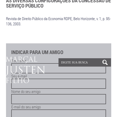
AS DIVERSAS CONFIGURAÇÕES DA CONCESSÃO DE
SERVIÇO PÚBLICO
Revista de Direito Público da Economia RDPE, Belo Horizonte, v. 1, p. 95-
136, 2003.
INDICAR PARA UM AMIGO
Seu nome
Seu e-mail
Nome do seu amigo
E-mail do seu amigo