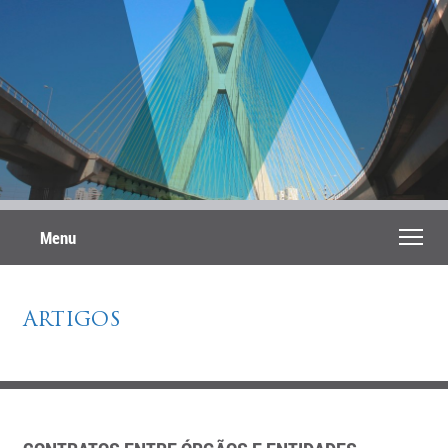
Menu
ARTIGOS