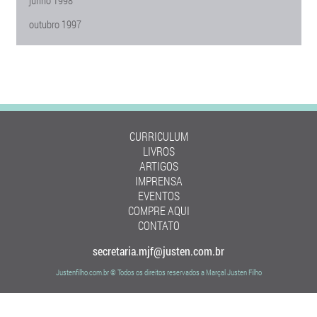
junho 1998
outubro 1997
CURRICULUM
LIVROS
ARTIGOS
IMPRENSA
EVENTOS
COMPRE AQUI
CONTATO
secretaria.mjf@justen.com.br
Justenfilho.com.br © Todos os direitos reservados a Marçal Justen Filho