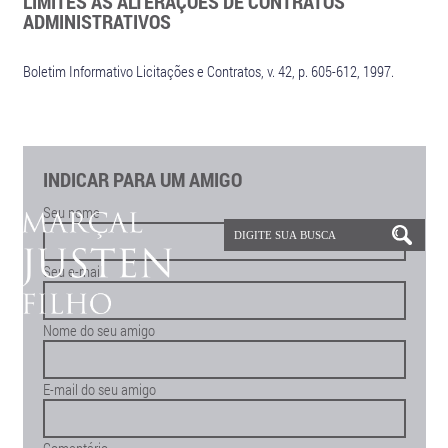
LIMITES ÀS ALTERAÇÕES DE CONTRATOS
ADMINISTRATIVOS
Boletim Informativo Licitações e Contratos, v. 42, p. 605-612, 1997.
INDICAR PARA UM AMIGO
Seu nome
Seu e-mail
Nome do seu amigo
E-mail do seu amigo