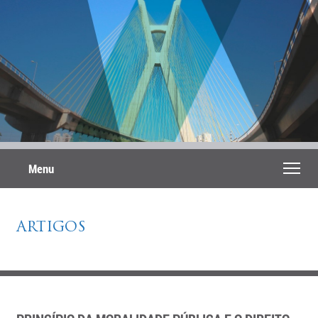
Menu
ARTIGOS