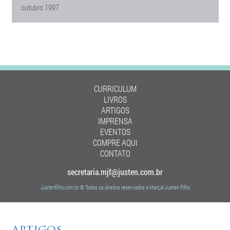
outubro 1997
CURRICULUM
LIVROS
ARTIGOS
IMPRENSA
EVENTOS
COMPRE AQUI
CONTATO
secretaria.mjf@justen.com.br
Justenfilho.com.br © Todos os direitos reservados a Marçal Justen Filho