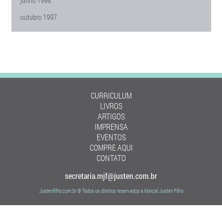
junho 1998
outubro 1997
CURRICULUM
LIVROS
ARTIGOS
IMPRENSA
EVENTOS
COMPRE AQUI
CONTATO
secretaria.mjf@justen.com.br
Justenfilho.com.br © Todos os direitos reservados a Marçal Justen Filho