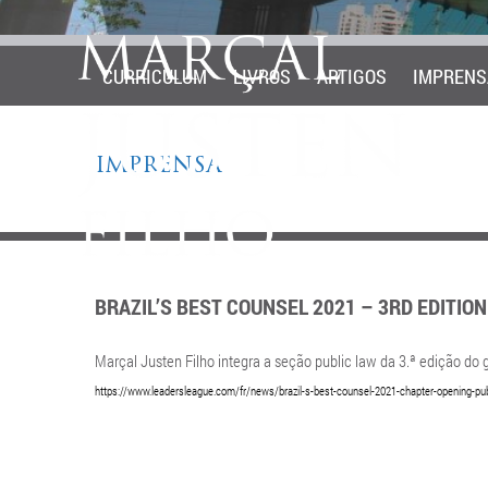
CURRICULUM
LIVROS
ARTIGOS
IMPRENS
IMPRENSA
BRAZIL’S BEST COUNSEL 2021 – 3RD EDITION
Marçal Justen Filho integra a seção public law da 3.ª edição do g
https://www.leadersleague.com/fr/news/brazil-s-best-counsel-2021-chapter-opening-pub