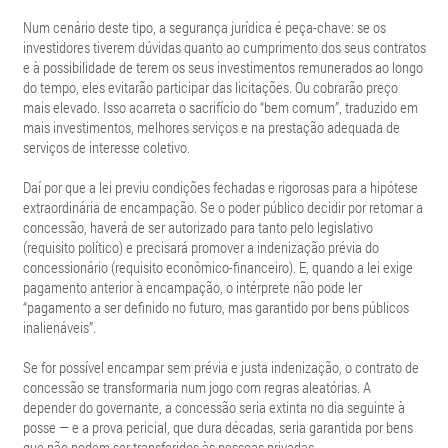
Num cenário deste tipo, a segurança jurídica é peça-chave: se os
investidores tiverem dúvidas quanto ao cumprimento dos seus contratos
e à possibilidade de terem os seus investimentos remunerados ao longo
do tempo, eles evitarão participar das licitações. Ou cobrarão preço
mais elevado. Isso acarreta o sacrifício do “bem comum”, traduzido em
mais investimentos, melhores serviços e na prestação adequada de
serviços de interesse coletivo.
Daí por que a lei previu condições fechadas e rigorosas para a hipótese
extraordinária de encampação. Se o poder público decidir por retomar a
concessão, haverá de ser autorizado para tanto pelo legislativo
(requisito político) e precisará promover a indenização prévia do
concessionário (requisito econômico-financeiro). E, quando a lei exige
pagamento anterior à encampação, o intérprete não pode ler
“pagamento a ser definido no futuro, mas garantido por bens públicos
inalienáveis”.
Se for possível encampar sem prévia e justa indenização, o contrato de
concessão se transformaria num jogo com regras aleatórias. A
depender do governante, a concessão seria extinta no dia seguinte à
posse — e a prova pericial, que dura décadas, seria garantida por bens
que não podem ser transferidos às pessoas privadas.