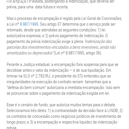
encampação imediata, postergando a indenização, que deveria ser
prévia, para uma data futura e incerta.
Mas o processo de encampação é regido pela Lei Geral de Concessões,
a Lei nº
8.987/1995
. Seu artigo 37 determina que o serviço pode ser
retomado, desde que atendidas as seguintes condições: 1) lei
autorizativa expressa; e 2) prévio pagamento de indenização. O
pagamento da prévia indenização exige a plena
“indenização das
parcelas dos investimentos vinculados a bens reversíveis, ainda não
amortizados ou depreciados”
(Lei nº 8.987/1995, artigo 36).
Perante a Justiça estadual, a encampação fora suspensa para que se
decidisse antes o valor da indenização — e de sua liquidação. Em
liminar na SLS nº 2.792/RJ, o presidente do STJ entendeu que as
irregularidades na execução do contrato seriam tamanhas que a
“defesa do bem comum” autorizaria a imediata encampação. Isso sem
se pronunciar sobre o pagamento da indenização exigida em lei.
Esse é o cenário de fundo, que autoriza muitos temas para o debate.
Selecionamos três deles: 1) a contrariedade da decisão face à LINDB; 2)
os contratos de concessão como negócios jurídicos de investimento de
longo prazo; e 3) a encampação e respectiva liquidez da indenização
prévia.