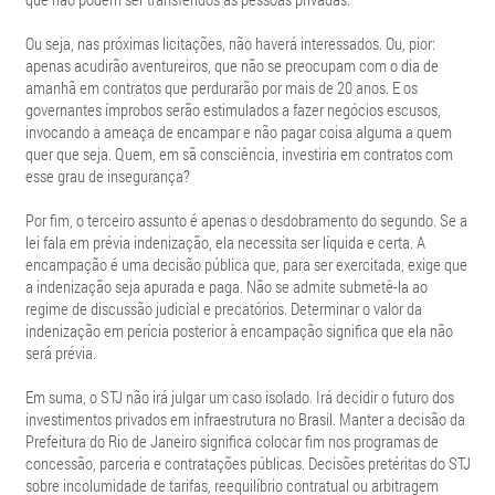
Ou seja, nas próximas licitações, não haverá interessados. Ou, pior:
apenas acudirão aventureiros, que não se preocupam com o dia de
amanhã em contratos que perdurarão por mais de 20 anos. E os
governantes ímprobos serão estimulados a fazer negócios escusos,
invocando a ameaça de encampar e não pagar coisa alguma a quem
quer que seja. Quem, em sã consciência, investiria em contratos com
esse grau de insegurança?
Por fim, o terceiro assunto é apenas o desdobramento do segundo. Se a
lei fala em prévia indenização, ela necessita ser líquida e certa. A
encampação é uma decisão pública que, para ser exercitada, exige que
a indenização seja apurada e paga. Não se admite submetê-la ao
regime de discussão judicial e precatórios. Determinar o valor da
indenização em perícia posterior à encampação significa que ela não
será prévia.
Em suma, o STJ não irá julgar um caso isolado. Irá decidir o futuro dos
investimentos privados em infraestrutura no Brasil. Manter a decisão da
Prefeitura do Rio de Janeiro significa colocar fim nos programas de
concessão, parceria e contratações públicas. Decisões pretéritas do STJ
sobre incolumidade de tarifas, reequilíbrio contratual ou arbitragem