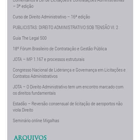
– 3ª edição
Curso de Direito Administrativo – 16ª edição
PUBLICISTAS: DIREITO ADMINISTRATIVO SOB TENSÃO Vl. 2
Guia The Legal 500
18º Fórum Brasileiro de Contratação e Gestão Pública
JOTA – MP 1.167 e processos estruturais
Congresso Nacional de Liderança e Governança em Licitações e
Contratos Administrativos
JOTA – O Direito Administrativo tem um encontro marcado com
os direitos fundamentais
Estadão – Reversão consensual de licitação de aeroportos não
viola Direito
Seminário online Migalhas
ARQUIVOS