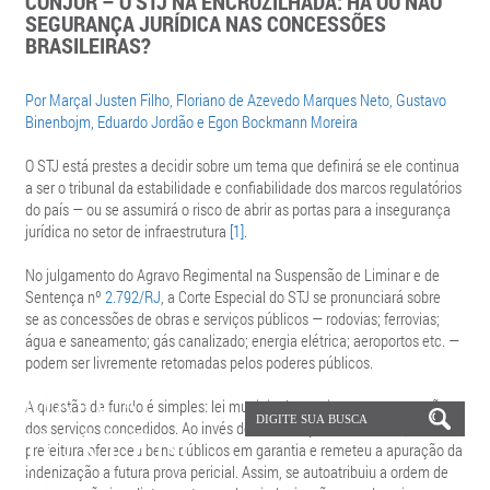
CONJUR – O STJ NA ENCRUZILHADA: HÁ OU NÃO
SEGURANÇA JURÍDICA NAS CONCESSÕES
BRASILEIRAS?
Por Marçal Justen Filho, Floriano de Azevedo Marques Neto, Gustavo
Binenbojm, Eduardo Jordão e Egon Bockmann Moreira
O STJ está prestes a decidir sobre um tema que definirá se ele continua
a ser o tribunal da estabilidade e confiabilidade dos marcos regulatórios
do país — ou se assumirá o risco de abrir as portas para a insegurança
jurídica no setor de infraestrutura
[1]
.
No julgamento do Agravo Regimental na Suspensão de Liminar e de
Sentença nº
2.792/RJ
, a Corte Especial do STJ se pronunciará sobre
se as concessões de obras e serviços públicos — rodovias; ferrovias;
água e saneamento; gás canalizado; energia elétrica; aeroportos etc. —
podem ser livremente retomadas pelos poderes públicos.
A questão de fundo é simples: lei municipal autorizou a encampação
dos serviços concedidos. Ao invés de indenização em dinheiro, a
prefeitura ofereceu bens públicos em garantia e remeteu a apuração da
indenização a futura prova pericial. Assim, se autoatribuiu a ordem de