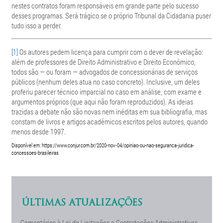
nestes contratos foram responsáveis em grande parte pelo sucesso
desses programas. Será trágico se o próprio Tribunal da Cidadania puser
tudo isso a perder.
[1]
Os autores pedem licença para cumprir com o dever de revelação:
além de professores de Direito Administrativo e Direito Econômico,
todos são — ou foram — advogados de concessionárias de serviços
públicos (nenhum deles atua no caso concreto). Inclusive, um deles
proferiu parecer técnico imparcial no caso em análise, com exame e
argumentos próprios (que aqui não foram reproduzidos). As ideias
trazidas a debate não são novas nem inéditas em sua bibliografia, mas
constam de livros e artigos acadêmicos escritos pelos autores, quando
menos desde 1997.
Disponível em: https://www.conjur.com.br/2020-nov-04/opiniao-ou-nao-seguranca-juridica-
concessoes-brasileiras
ÚLTIMAS ATUALIZAÇÕES
Comentários à Lei de Licitações e Contratações Administrativas