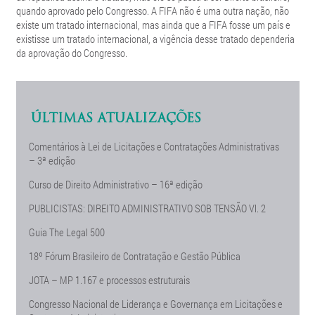
quando aprovado pelo Congresso. A FIFA não é uma outra nação, não
existe um tratado internacional, mas ainda que a FIFA fosse um país e
existisse um tratado internacional, a vigência desse tratado dependeria
da aprovação do Congresso.
ÚLTIMAS ATUALIZAÇÕES
Comentários à Lei de Licitações e Contratações Administrativas
– 3ª edição
Curso de Direito Administrativo – 16ª edição
PUBLICISTAS: DIREITO ADMINISTRATIVO SOB TENSÃO Vl. 2
Guia The Legal 500
18º Fórum Brasileiro de Contratação e Gestão Pública
JOTA – MP 1.167 e processos estruturais
Congresso Nacional de Liderança e Governança em Licitações e