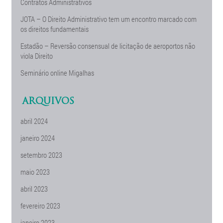
Contratos Administrativos
JOTA – O Direito Administrativo tem um encontro marcado com
os direitos fundamentais
Estadão – Reversão consensual de licitação de aeroportos não
viola Direito
Seminário online Migalhas
ARQUIVOS
abril 2024
janeiro 2024
setembro 2023
maio 2023
abril 2023
fevereiro 2023
janeiro 2023