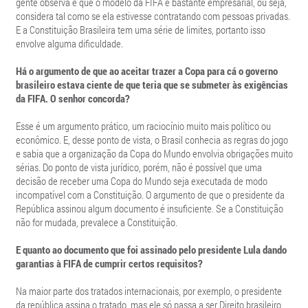
gente observa é que o modelo da FIFA é bastante empresarial, ou seja,
considera tal como se ela estivesse contratando com pessoas privadas.
E a Constituição Brasileira tem uma série de limites, portanto isso
envolve alguma dificuldade.
Há o argumento de que ao aceitar trazer a Copa para cá o governo
brasileiro estava ciente de que teria que se submeter às exigências
da FIFA. O senhor concorda?
Esse é um argumento prático, um raciocínio muito mais político ou
econômico. E, desse ponto de vista, o Brasil conhecia as regras do jogo
e sabia que a organização da Copa do Mundo envolvia obrigações muito
sérias. Do ponto de vista jurídico, porém, não é possível que uma
decisão de receber uma Copa do Mundo seja executada de modo
incompatível com a Constituição. O argumento de que o presidente da
República assinou algum documento é insuficiente. Se a Constituição
não for mudada, prevalece a Constituição.
E quanto ao documento que foi assinado pelo presidente Lula dando
garantias à FIFA de cumprir certos requisitos?
Na maior parte dos tratados internacionais, por exemplo, o presidente
da república assina o tratado, mas ele só passa a ser Direito brasileiro,