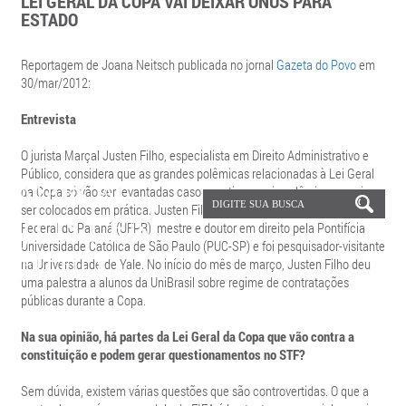
LEI GERAL DA COPA VAI DEIXAR ÔNUS PARA
ESTADO
Reportagem de Joana Neitsch publicada no jornal
Gazeta do Povo
em
30/mar/2012:
Entrevista
O jurista Marçal Justen Filho, especialista em Direito Administrativo e
Público, considera que as grandes polêmicas relacionadas à Lei Geral
da Copa só vão ser levantadas caso os artigos mais polêmicos precisem
ser colocados em prática. Justen Filho é formado na Universidade
Federal do Paraná (UFPR), mestre e doutor em direito pela Pontifícia
Universidade Católica de São Paulo (PUC-SP) e foi pesquisador-visitante
na Universidade de Yale. No início do mês de março, Justen Filho deu
uma palestra a alunos da UniBrasil sobre regime de contratações
públicas durante a Copa.
Na sua opinião, há partes da Lei Geral da Copa que vão contra a
constituição e podem gerar questionamentos no STF?
Sem dúvida, existem várias questões que são controvertidas. O que a