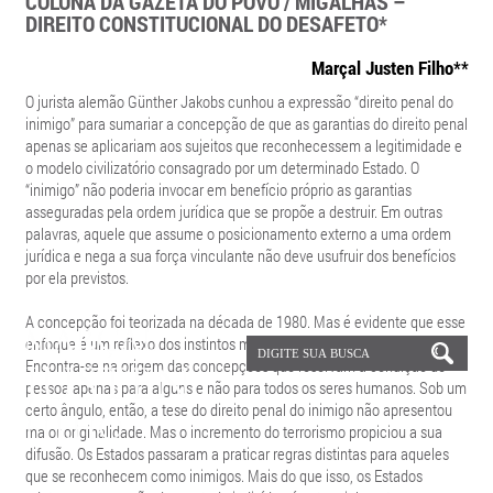
COLUNA DA GAZETA DO POVO / MIGALHAS –
DIREITO CONSTITUCIONAL DO DESAFETO*
Marçal Justen Filho**
O jurista alemão Günther Jakobs cunhou a expressão “direito penal do
inimigo” para sumariar a concepção de que as garantias do direito penal
apenas se aplicariam aos sujeitos que reconhecessem a legitimidade e
o modelo civilizatório consagrado por um determinado Estado. O
“inimigo” não poderia invocar em benefício próprio as garantias
asseguradas pela ordem jurídica que se propõe a destruir. Em outras
palavras, aquele que assume o posicionamento externo a uma ordem
jurídica e nega a sua força vinculante não deve usufruir dos benefícios
por ela previstos.
A concepção foi teorizada na década de 1980. Mas é evidente que esse
enfoque é um reflexo dos instintos mais primários da Humanidade.
Encontra-se na origem das concepções que reservam a condição de
pessoa apenas para alguns e não para todos os seres humanos. Sob um
certo ângulo, então, a tese do direito penal do inimigo não apresentou
maior originalidade. Mas o incremento do terrorismo propiciou a sua
difusão. Os Estados passaram a praticar regras distintas para aqueles
que se reconhecem como inimigos. Mais do que isso, os Estados