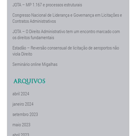
JOTA – MP 1.167 e processos estruturais
Congresso Nacional de Liderança e Governança em Licitações e
Contratos Administrativos
JOTA – O Direito Administrativo tem um encontro marcado com
os direitos fundamentais
Estadão – Reversão consensual de licitação de aeroportos não
viola Direito
Seminário online Migalhas
ARQUIVOS
abril 2024
janeiro 2024
setembro 2023
maio 2023
abril 2023