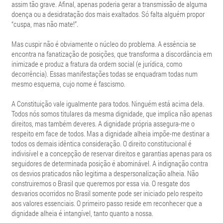
assim tão grave. Afinal, apenas poderia gerar a transmissão de alguma
doença ou a desidratação dos mais exaltados. Só falta alguém propor
“cuspa, mas não mate!”.
Mas cuspir não é obviamente o núcleo do problema. A essência se
encontra na fanatização de posições, que transforma a discordância em
inimizade e produz a fratura da ordem social (e jurídica, como
decorrência). Essas manifestações todas se enquadram todas num
mesmo esquema, cujo nome é fascismo.
A Constituição vale igualmente para todos. Ninguém está acima dela.
Todos nós somos titulares da mesma dignidade, que implica não apenas
direitos, mas também deveres. A dignidade própria assegura-me o
respeito em face de todos. Mas a dignidade alheia impõe-me destinar a
todos os demais idêntica consideração. O direito constitucional é
indivisível e a concepção de reservar direitos e garantias apenas para os
seguidores de determinada posição é abominável. A indignação contra
os desvios praticados não legitima a despersonalização alheia. Não
construiremos o Brasil que queremos por essa via. O resgate dos
desvarios ocorridos no Brasil somente pode ser iniciado pelo respeito
aos valores essenciais. O primeiro passo reside em reconhecer que a
dignidade alheia é intangível, tanto quanto a nossa.