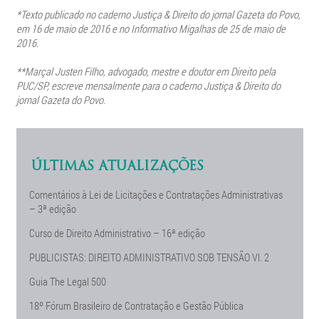
*Texto publicado no caderno
Justiça & Direito do jornal Gazeta do Povo,
em 16 de maio de 2016 e no
Informativo Migalhas de 25 de maio de
2016.
**Marçal Justen Filho, advogado, mestre e doutor em Direito pela
PUC/SP, escreve mensalmente para o caderno Justiça & Direito do
jornal Gazeta do Povo.
ÚLTIMAS ATUALIZAÇÕES
Comentários à Lei de Licitações e Contratações Administrativas
– 3ª edição
Curso de Direito Administrativo – 16ª edição
PUBLICISTAS: DIREITO ADMINISTRATIVO SOB TENSÃO Vl. 2
Guia The Legal 500
18º Fórum Brasileiro de Contratação e Gestão Pública