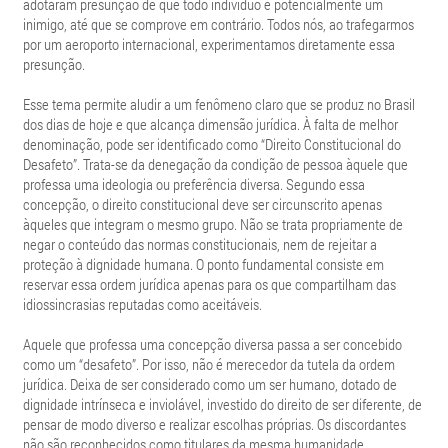
adotaram presunção de que todo indivíduo é potencialmente um
inimigo, até que se comprove em contrário. Todos nós, ao trafegarmos
por um aeroporto internacional, experimentamos diretamente essa
presunção.
Esse tema permite aludir a um fenômeno claro que se produz no Brasil
dos dias de hoje e que alcança dimensão jurídica. À falta de melhor
denominação, pode ser identificado como “Direito Constitucional do
Desafeto”. Trata-se da denegação da condição de pessoa àquele que
professa uma ideologia ou preferência diversa. Segundo essa
concepção, o direito constitucional deve ser circunscrito apenas
àqueles que integram o mesmo grupo. Não se trata propriamente de
negar o conteúdo das normas constitucionais, nem de rejeitar a
proteção à dignidade humana. O ponto fundamental consiste em
reservar essa ordem jurídica apenas para os que compartilham das
idiossincrasias reputadas como aceitáveis.
Aquele que professa uma concepção diversa passa a ser concebido
como um “desafeto”. Por isso, não é merecedor da tutela da ordem
jurídica. Deixa de ser considerado como um ser humano, dotado de
dignidade intrínseca e inviolável, investido do direito de ser diferente, de
pensar de modo diverso e realizar escolhas próprias. Os discordantes
não são reconhecidos como titulares da mesma humanidade.