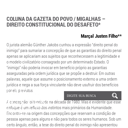
COLUNA DA GAZETA DO POVO / MIGALHAS –
DIREITO CONSTITUCIONAL DO DESAFETO*
Marçal Justen Filho**
O jurista alemão Günther Jakobs cunhou a expressão “direito penal do
inimigo” para sumariar a concepção de que as garantias do direito penal
apenas se aplicariam aos sujeitos que reconhecessem a legitimidade e
o modelo civilizatório consagrado por um determinado Estado. O
“inimigo” não poderia invocar em benefício próprio as garantias
asseguradas pela ordem jurídica que se propõe a destruir. Em outras
palavras, aquele que assume o posicionamento externo a uma ordem
jurídica e nega a sua força vinculante não deve usufruir dos benefícios
por ela previstos.
A concepção foi teorizada na década de 1980. Mas é evidente que esse
enfoque é um reflexo dos instintos mais primários da Humanidade.
Encontra-se na origem das concepções que reservam a condição de
pessoa apenas para alguns e não para todos os seres humanos. Sob um
certo ângulo, então, a tese do direito penal do inimigo não apresentou