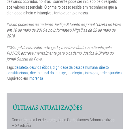
desvarios ocorridos no Brasil somente pode ser iniciado pelo respeito
aos valores essenciais. O primeiro passo reside em reconhecer que a
dignidade alheia é intangível, tanto quanto a nossa.
*Texto publicado no caderno
Justiça & Direito do jornal Gazeta do Povo,
em 16 de maio de 2016 e no
Informativo Migalhas de 25 de maio de
2016.
**Marçal Justen Filho, advogado, mestre e doutor em Direito pela
PUC/SP, escreve mensalmente para o caderno Justiça & Direito do
jornal Gazeta do Povo.
Tags:
desafeto
,
desvios éticos
,
dignidade da pessoa humana
,
direito
constitucional
,
direito penal do inimigo
,
ideologias
,
inimigos
,
ordem jurídica
Arquivado em
Imprensa
ÚLTIMAS ATUALIZAÇÕES
Comentários à Lei de Licitações e Contratações Administrativas
– 3ª edição