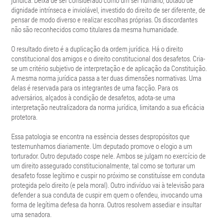
jurídica. Deixa de ser considerado como um ser humano, dotado de
dignidade intrínseca e inviolável, investido do direito de ser diferente, de
pensar de modo diverso e realizar escolhas próprias. Os discordantes
não são reconhecidos como titulares da mesma humanidade.
O resultado direto é a duplicação da ordem jurídica. Há o direito
constitucional dos amigos e o direito constitucional dos desafetos. Cria-
se um critério subjetivo de interpretação e de aplicação da Constituição.
A mesma norma jurídica passa a ter duas dimensões normativas. Uma
delas é reservada para os integrantes de uma facção. Para os
adversários, alçados à condição de desafetos, adota-se uma
interpretação neutralizadora da norma jurídica, limitando a sua eficácia
protetora.
Essa patologia se encontra na essência desses despropósitos que
testemunhamos diariamente. Um deputado promove o elogio a um
torturador. Outro deputado cospe nele. Ambos se julgam no exercício de
um direito assegurado constitucionalmente, tal como se torturar um
desafeto fosse legítimo e cuspir no próximo se constituísse em conduta
protegida pelo direito (e pela moral). Outro indivíduo vai à televisão para
defender a sua conduta de cuspir em quem o ofendeu, invocando uma
forma de legítima defesa da honra. Outros resolvem assediar e insultar
uma senadora.