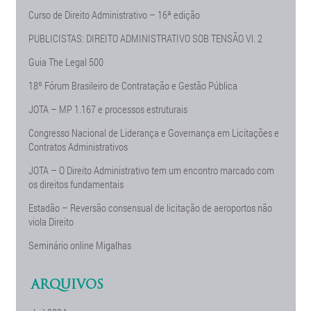
Curso de Direito Administrativo – 16ª edição
PUBLICISTAS: DIREITO ADMINISTRATIVO SOB TENSÃO Vl. 2
Guia The Legal 500
18º Fórum Brasileiro de Contratação e Gestão Pública
JOTA – MP 1.167 e processos estruturais
Congresso Nacional de Liderança e Governança em Licitações e
Contratos Administrativos
JOTA – O Direito Administrativo tem um encontro marcado com
os direitos fundamentais
Estadão – Reversão consensual de licitação de aeroportos não
viola Direito
Seminário online Migalhas
ARQUIVOS