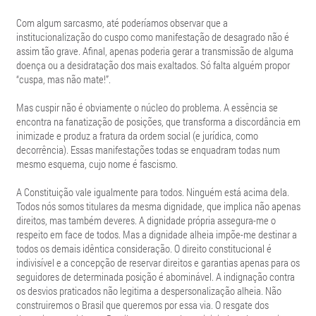
Com algum sarcasmo, até poderíamos observar que a
institucionalização do cuspo como manifestação de desagrado não é
assim tão grave. Afinal, apenas poderia gerar a transmissão de alguma
doença ou a desidratação dos mais exaltados. Só falta alguém propor
“cuspa, mas não mate!”.
Mas cuspir não é obviamente o núcleo do problema. A essência se
encontra na fanatização de posições, que transforma a discordância em
inimizade e produz a fratura da ordem social (e jurídica, como
decorrência). Essas manifestações todas se enquadram todas num
mesmo esquema, cujo nome é fascismo.
A Constituição vale igualmente para todos. Ninguém está acima dela.
Todos nós somos titulares da mesma dignidade, que implica não apenas
direitos, mas também deveres. A dignidade própria assegura-me o
respeito em face de todos. Mas a dignidade alheia impõe-me destinar a
todos os demais idêntica consideração. O direito constitucional é
indivisível e a concepção de reservar direitos e garantias apenas para os
seguidores de determinada posição é abominável. A indignação contra
os desvios praticados não legitima a despersonalização alheia. Não
construiremos o Brasil que queremos por essa via. O resgate dos