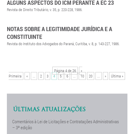
ALGUNS ASPECTOS DO ICM PERANTE A EC 23
Revista de Direito Tributário, v. 35, p. 220-228, 1986.
NOTAS SOBRE A LEGITIMIDADE JURÍDICA E A
CONSTITUINTE
Revista do Instituto dos Advogados do Paraná, Curitiba, v. 8, p. 143-227, 1986.
Página 4 de 26
«
Primeira
«
...
2
3
4
5
6
...
10
20
...
»
Última »
ÚLTIMAS ATUALIZAÇÕES
Comentários à Lei de Licitações e Contratações Administrativas
– 3ª edição