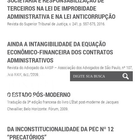
SOCIETÁRIA E RESPONSABILIZAÇÃO DE
TERCEIROS NA LEI DE IMPROBIDADE
ADMINISTRATIVA E NA LEI ANTICORRUPÇÃO
Revista do Superior Tribunal de Justiça, v. 241, p. 557-575, 2016.
AINDA A INTANGIBILIDADE DA EQUAÇÃO
ECONÔMICO-FINANCEIRA DOS CONTRATOS
ADMINISTRATIVOS
Revista do Advogado da AASP – Associação dos Advogados de São Paulo, nº 107,
Ano XXIX, dez./2009.
O ESTADO PÓS-MODERNO
Tradução da 3ª edição francesa do livro L’État post-moderne de Jacques
Chevallier, Belo Horizonte: Fórum, 2009.
DA INCONSTITUCIONALIDADE DA PEC Nº 12
“PRECATÓRIOS”