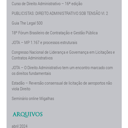
Curso de Direito Administrativo – 16ª edição
PUBLICISTAS: DIREITO ADMINISTRATIVO SOB TENSÃO Vl. 2
Guia The Legal 500
18º Fórum Brasileiro de Contratação e Gestão Pública
JOTA – MP 1.167 e processos estruturais
Congresso Nacional de Liderança e Governança em Licitações e
Contratos Administrativos
JOTA – O Direito Administrativo tem um encontro marcado com
os direitos fundamentais
Estadão – Reversão consensual de licitação de aeroportos não
viola Direito
Seminário online Migalhas
ARQUIVOS
abril 2024