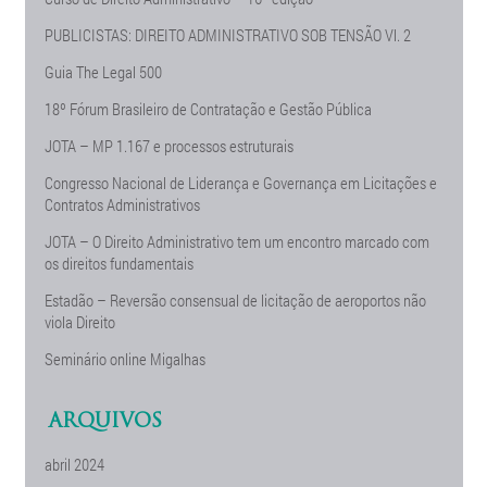
PUBLICISTAS: DIREITO ADMINISTRATIVO SOB TENSÃO Vl. 2
Guia The Legal 500
18º Fórum Brasileiro de Contratação e Gestão Pública
JOTA – MP 1.167 e processos estruturais
Congresso Nacional de Liderança e Governança em Licitações e
Contratos Administrativos
JOTA – O Direito Administrativo tem um encontro marcado com
os direitos fundamentais
Estadão – Reversão consensual de licitação de aeroportos não
viola Direito
Seminário online Migalhas
ARQUIVOS
abril 2024