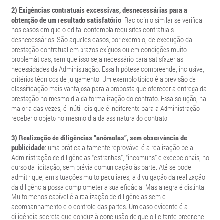
2) Exigências contratuais excessivas, desnecessárias para a
obtenção de um resultado satisfatório
: Raciocínio similar se verifica
nos casos em que o edital contempla requisitos contratuais
desnecessários. São aqueles casos, por exemplo, de execução da
prestação contratual em prazos exíguos ou em condições muito
problemáticas, sem que isso seja necessário para satisfazer as
necessidades da Administração. Essa hipótese compreende, inclusive,
critérios técnicos de julgamento. Um exemplo típico é a previsão de
classificação mais vantajosa para a proposta que oferecer a entrega da
prestação no mesmo dia da formalização do contrato. Essa solução, na
maioria das vezes, é inútil, eis que é indiferente para a Administração
receber o objeto no mesmo dia da assinatura do contrato.
3) Realização de diligências “anômalas”, sem observância de
publicidade
:
uma prática altamente reprovável é a realização pela
Administração de diligências “estranhas”, “incomuns” e excepcionais, no
curso da licitação, sem prévia comunicação às parte. Até se pode
admitir que, em situações muito peculiares, a divulgação da realização
da diligência possa comprometer a sua eficácia. Mas a regra é distinta.
Muito menos cabível é a realização de diligências sem o
acompanhamento e o controle das partes. Um caso evidente é a
diligência secreta que conduz à conclusão de que o licitante preenche