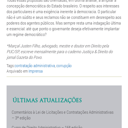
Todas essas propostas são orientadas, em última análise, a ampliar a
concepção democrática do Estado brasileiro. O respeito aos interesses
dos particulares é uma exigência inerente à democracia. O particular
não é um súdito e seus reclamos não se constituem em desrespeito aos
poderes dos agentes públicos. Mas sempre resta uma indagação última
e essencial: até que ponto o governante deseja efetivamente implantar
um regime democrático?
*Marçal Justen Filho, advogado, mestre e doutor em Direito pela
PUC/SP, escreve mensalmente para o caderno Justiça & Direito do
jornal Gazeta do Povo.
Tags:
contratação administrativa
,
corrupção
Arquivado em
Imprensa
ÚLTIMAS ATUALIZAÇÕES
Comentários à Lei de Licitações e Contratações Administrativas
– 3ª edição
Curso de Direito Administrativo – 16ª edição