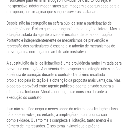
insuficiente para eliminar a opção individual pelo ilícito. Ou seja, é
indispensável adotar mecanismos que impeçam a oportunidade para a
corrupção, sem imaginar que sanções severas bastariam.
Depois, não há corrupção na esfera pública sem a participação de
agente público. É claro que a corrupção é uma atuação bilateral. Mas a
atuação isolada do agente privado é insuficiente para a corrupção.
Portanto e independentemente de mecanismos de prevenção e
repressão dos particulares, é essencial a adoção de mecanismos de
prevenção da corrupção no âmbito administrativo.
A substituição da lei de licitações é uma providência muito limitada para
prevenir a corrupção. A ausência de corrupção na licitação não significa
ausência de corrução durante o contrato. O máximo resultado
propiciado pela licitação é a obtenção da proposta mais vantajosa. Mas
o acordo reprovável entre agente público e agente privado supera a
eficácia da licitação. Afinal, a corrupção se consuma durante a
execução do contrato.
Isso não significa negar a necessidade da reforma das licitações. Isso
não pode envolver, no entanto, a ampliação ainda maior da sua
complexidade. Quanto mais complexa a licitação, tanto menor é o
número de interessados. E isso torna inviável que a própria