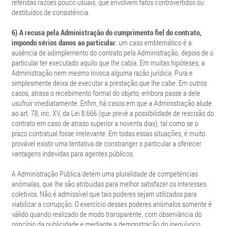
referidas razões pouco usuais, que envolvem fatos controvertidos ou
destituídos de consistência.
6) A recusa pela Administração do cumprimento fiel do contrato,
impondo sérios danos ao particular
:
um caso emblemático é a
ausência de adimplemento do contrato pela Administração, depois de o
particular ter executado aquilo que lhe cabia. Em muitas hipóteses, a
Administração nem mesmo invoca alguma razão jurídica. Pura e
simplesmente deixa de executar a prestação que lhe cabe. Em outros
casos, atrasa o recebimento formal do objeto, embora passe a dele
usufruir imediatamente. Enfim, há casos em que a Administração alude
ao art. 78, inc. XV, da Lei 8.666 (que prevê a possibilidade de rescisão do
contrato em caso de atraso superior a noventa dias), tal como se o
prazo contratual fosse irrelevante. Em todas essas situações, é muito
provável existir uma tentativa de constranger o particular a oferecer
vantagens indevidas para agentes públicos.
A Administração Pública detém uma pluralidade de competências
anômalas, que lhe são atribuídas para melhor satisfazer os interesses
coletivos. Não é admissível que tais poderes sejam utilizados para
viabilizar a corrupção. O exercício desses poderes anômalos somente é
válido quando realizado de modo transparente, com observância do
princípio da publicidade e mediante a demonstração do inequívoco