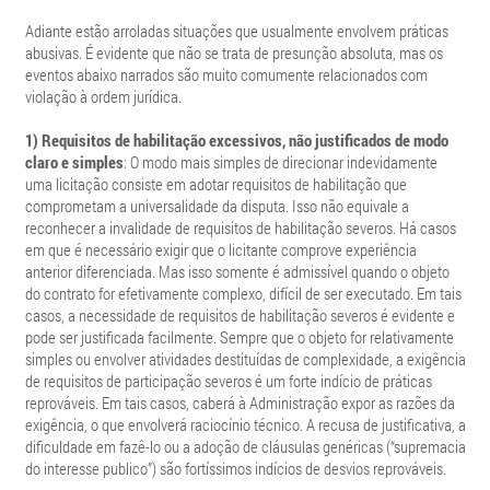
Adiante estão arroladas situações que usualmente envolvem práticas
abusivas. É evidente que não se trata de presunção absoluta, mas os
eventos abaixo narrados são muito comumente relacionados com
violação à ordem jurídica.
1) Requisitos de habilitação excessivos, não justificados de modo
claro e simples
:
O modo mais simples de direcionar indevidamente
uma licitação consiste em adotar requisitos de habilitação que
comprometam a universalidade da disputa. Isso não equivale a
reconhecer a invalidade de requisitos de habilitação severos. Há casos
em que é necessário exigir que o licitante comprove experiência
anterior diferenciada. Mas isso somente é admissível quando o objeto
do contrato for efetivamente complexo, difícil de ser executado. Em tais
casos, a necessidade de requisitos de habilitação severos é evidente e
pode ser justificada facilmente. Sempre que o objeto for relativamente
simples ou envolver atividades destituídas de complexidade, a exigência
de requisitos de participação severos é um forte indício de práticas
reprováveis. Em tais casos, caberá à Administração expor as razões da
exigência, o que envolverá raciocínio técnico. A recusa de justificativa, a
dificuldade em fazê-lo ou a adoção de cláusulas genéricas (“supremacia
do interesse publico”) são fortíssimos indícios de desvios reprováveis.