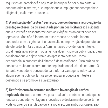
requisitos de participação objeto de impugnação por outra parte. A
conduta administrativa, que impede que o impugnante acompanhe a
diligência, é altamente suspeita.
4) A realização de “testes” secretos, que conduzem à reprovação da
prestação oferecida ou executada por um dos licitantes
:
é evidente
que a prestação desconforme com as exigências do edital deve ser
reprovada. Mas não é incomum que a recusa do particular em
concordar com exigências ilícitas resulte na reprovação do produto por
ele ofertado. Em tais casos, a Administração providencia um teste,
usualmente aplicado sem observância do princípio da publicidade, para
considerar que o objeto oferecido apresenta defeitos. Como
decorrência, a proposta do licitante é desclassificada. Essa prática se
consuma muito mais comumente depois da conclusão do certame. O
licitante vencedor é convocado para ofertar vantagens indevidas a
algum agente público. Em caso de recusa, produz-se um teste a
destempo e se promove a sua exclusão.
5) Desfazimento do certame mediante invocação de razões
implausíveis
:
outra alternativa para retaliação contra o licitante que se
recusa a conceder vantagens indevidas é o desfazimento do certame.
Pode ocorrer ou a anulação ou a revogação. Em ambos os casos, são