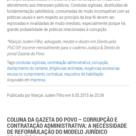
atendimento aos interesses públicos. Condutas sigilosas, destituídas de
fundamentação satisfatória, consumadas de modo incompatível com as
práticas usuais e sem respeito ao princípio da boa-fé devem ser
reprovadas e invalidadas de modo imediato, especialmente porque há
grande probabilidade de práticas relacionadas à corrupção.
*Marçal Justen Filho, advogado, mestre e doutor em Direito pela
PUC/SP, escreve mensalmente para o caderno Justiça & Direito do
jornal Gazeta do Povo.
Tags:
condutas sigilosas
,
contratação administrativa
,
corrupção
,
desfazimento do certame
,
diligências anômalas
,
exigências excessivas
,
recusa no cumprimento contratual
,
requisitos de habilitação
Arquivado em
Imprensa
Publicado por Marçal Justen Filho em 6.05.2015 às 20:39
COLUNA DA GAZETA DO POVO – CORRUPÇÃO E
CONTRATAÇÃO ADMINISTRATIVA: A NECESSIDADE
DE REFORMULAÇÃO DO MODELO JURÍDICO