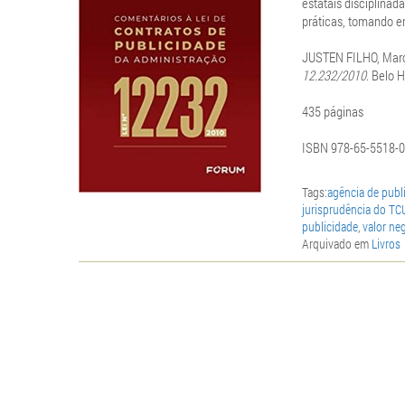
estatais disciplina
práticas, tomando e
JUSTEN FILHO, Mar
12.232/2010
. Belo 
435 páginas
ISBN 978-65-5518-0
Tags:
agência de publ
jurisprudência do TC
publicidade
,
valor ne
Arquivado em
Livros