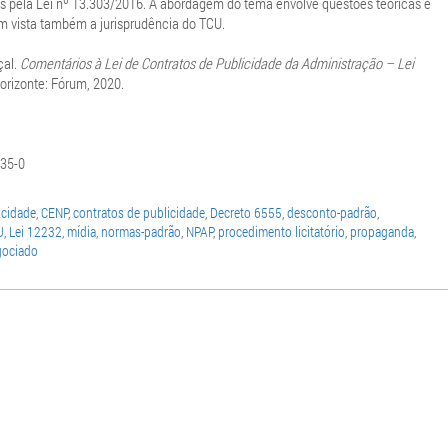
das pela Lei nº 13.303/2016. A abordagem do tema envolve questões teóricas e
m vista também a jurisprudência do TCU.
çal.
Comentários à Lei de Contratos de Publicidade da Administração – Lei
Horizonte: Fórum, 2020.
35-0
icidade
,
CENP
,
contratos de publicidade
,
Decreto 6555
,
desconto-padrão
,
U
,
Lei 12232
,
mídia
,
normas-padrão
,
NPAP
,
procedimento licitatório
,
propaganda
,
gociado