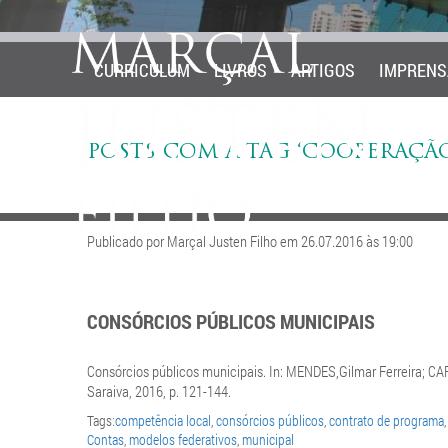
CURRICULUM
LIVROS
ARTIGOS
IMPRENS
POSTS COM A TAG ‘COOPERAÇÃO
Publicado por Marçal Justen Filho em 26.07.2016 às 19:00
CONSÓRCIOS PÚBLICOS MUNICIPAIS
Consórcios públicos municipais. In: MENDES,Gilmar Ferreira; CARN
Saraiva, 2016, p. 121-144.
Tags:
competência local
,
consórcios públicos
,
contrato de programa
Contas
,
modelos federativos
,
municipal