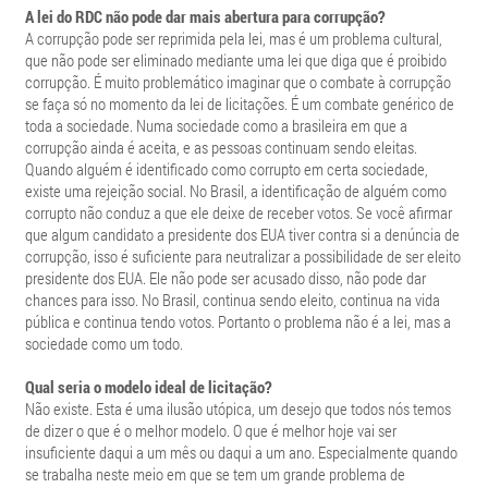
A lei do RDC não pode dar mais abertura para corrupção?
A corrupção pode ser reprimida pela lei, mas é um problema cultural,
que não pode ser eliminado mediante uma lei que diga que é proibido
corrupção. É muito problemático imaginar que o combate à corrupção
se faça só no momento da lei de licitações. É um combate genérico de
toda a sociedade. Numa sociedade como a brasileira em que a
corrupção ainda é aceita, e as pessoas continuam sendo eleitas.
Quando alguém é identificado como corrupto em certa sociedade,
existe uma rejeição social. No Brasil, a identificação de alguém como
corrupto não conduz a que ele deixe de receber votos. Se você afirmar
que algum candidato a presidente dos EUA tiver contra si a denúncia de
corrupção, isso é suficiente para neutralizar a possibilidade de ser eleito
presidente dos EUA. Ele não pode ser acusado disso, não pode dar
chances para isso. No Brasil, continua sendo eleito, continua na vida
pública e continua tendo votos. Portanto o problema não é a lei, mas a
sociedade como um todo.
Qual seria o modelo ideal de licitação?
Não existe. Esta é uma ilusão utópica, um desejo que todos nós temos
de dizer o que é o melhor modelo. O que é melhor hoje vai ser
insuficiente daqui a um mês ou daqui a um ano. Especialmente quando
se trabalha neste meio em que se tem um grande problema de