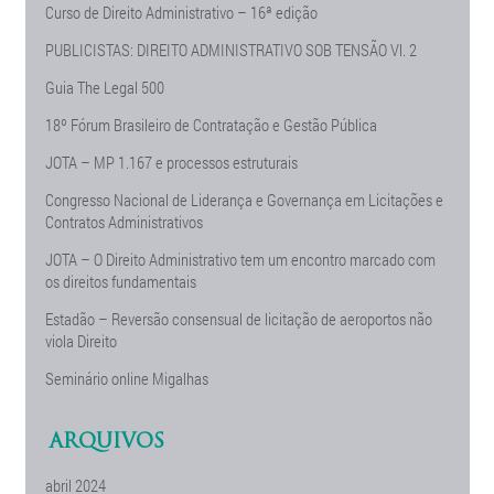
Curso de Direito Administrativo – 16ª edição
PUBLICISTAS: DIREITO ADMINISTRATIVO SOB TENSÃO Vl. 2
Guia The Legal 500
18º Fórum Brasileiro de Contratação e Gestão Pública
JOTA – MP 1.167 e processos estruturais
Congresso Nacional de Liderança e Governança em Licitações e
Contratos Administrativos
JOTA – O Direito Administrativo tem um encontro marcado com
os direitos fundamentais
Estadão – Reversão consensual de licitação de aeroportos não
viola Direito
Seminário online Migalhas
ARQUIVOS
abril 2024