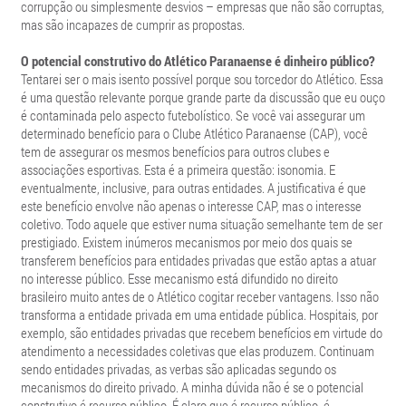
corrupção ou simplesmente desvios – empresas que não são corruptas,
mas são incapazes de cumprir as propostas.
O potencial construtivo do Atlético Paranaense é dinheiro público?
Tentarei ser o mais isento possível porque sou torcedor do Atlético. Essa
é uma questão relevante porque grande parte da discussão que eu ouço
é contaminada pelo aspecto futebolístico. Se você vai assegurar um
determinado benefício para o Clube Atlético Paranaense (CAP), você
tem de assegurar os mesmos benefícios para outros clubes e
associações esportivas. Esta é a primeira questão: isonomia. E
eventualmente, inclusive, para outras entidades. A justificativa é que
este benefício envolve não apenas o interesse CAP, mas o interesse
coletivo. Todo aquele que estiver numa situação semelhante tem de ser
prestigiado. Existem inúmeros mecanismos por meio dos quais se
transferem benefícios para entidades privadas que estão aptas a atuar
no interesse público. Esse mecanismo está difundido no direito
brasileiro muito antes de o Atlético cogitar receber vantagens. Isso não
transforma a entidade privada em uma entidade pública. Hospitais, por
exemplo, são entidades privadas que recebem benefícios em virtude do
atendimento a necessidades coletivas que elas produzem. Continuam
sendo entidades privadas, as verbas são aplicadas segundo os
mecanismos do direito privado. A minha dúvida não é se o potencial
construtivo é recurso público. É claro que é recurso público, é