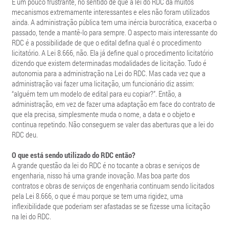
É um pouco frustrante, no sentido de que a lei do RDC dá muitos
mecanismos extremamente interessantes e eles não foram utilizados
ainda. A administração pública tem uma inércia burocrática, exacerba o
passado, tende a mantê-lo para sempre. O aspecto mais interessante do
RDC é a possibilidade de que o edital defina qual é o procedimento
licitatório. A Lei 8.666, não. Ela já define qual o procedimento licitatório
dizendo que existem determinadas modalidades de licitação. Tudo é
autonomia para a administração na Lei do RDC. Mas cada vez que a
administração vai fazer uma licitação, um funcionário diz assim:
“alguém tem um modelo de edital para eu copiar?”. Então, a
administração, em vez de fazer uma adaptação em face do contrato de
que ela precisa, simplesmente muda o nome, a data e o objeto e
continua repetindo. Não conseguem se valer das aberturas que a lei do
RDC deu.
O que está sendo utilizado do RDC então?
A grande questão da lei do RDC é no tocante a obras e serviços de
engenharia, nisso há uma grande inovação. Mas boa parte dos
contratos e obras de serviços de engenharia continuam sendo licitados
pela Lei 8.666, o que é mau porque se tem uma rigidez, uma
inflexibilidade que poderiam ser afastadas se se fizesse uma licitação
na lei do RDC.