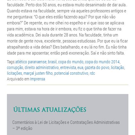
faculdade. Perto dos 50 anos, eu estava muito desanimado de dar aula.
Quando estava na faculdade, sempre via aqueles professores antigos e
me perguntava: “O que eles estão fazendo aqui? Por que não vão
embora?” De repente, eu me olhei no espelho e vi que isso se aplicava
para mim, estava na hora de ir embora, eu fiz o que tinha de fazer na
vida acadêmica. Dei aula durante 28 anos. Na faculdade, tinha um
monte de gente nova, excelente, pessoas estudiosas. Por que eu ia ficar
atrapalhando a vida delas? Eles batalhando, e eu lá no fim. Eu não tinha
idade para me aposentar, então pedi exoneração. Saí e não sinto falta.
Tags:
atlético paranaense
,
brasil
,
copa do mundo
,
copa do mundo 2014
,
corrupção
,
direito administrativo
,
entrevista
,
eua
,
gazeta do povo
,
licitação
,
licitações
,
marçal justen filho
,
potencial construtivo
,
rdc
Arquivado em
Imprensa
ÚLTIMAS ATUALIZAÇÕES
Comentários à Lei de Licitações e Contratações Administrativas
– 3ª edição