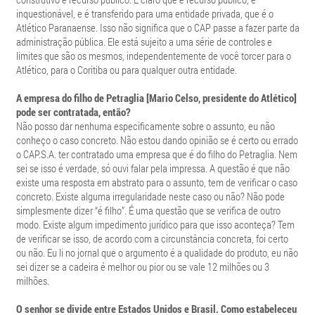
inquestionável, e é transferido para uma entidade privada, que é o
Atlético Paranaense. Isso não significa que o CAP passe a fazer parte da
administração pública. Ele está sujeito a uma série de controles e
limites que são os mesmos, independentemente de você torcer para o
Atlético, para o Coritiba ou para qualquer outra entidade.
A empresa do filho de Petraglia [Mario Celso, presidente do Atlético]
pode ser contratada, então?
Não posso dar nenhuma especificamente sobre o assunto, eu não
conheço o caso concreto. Não estou dando opinião se é certo ou errado
o CAP.S.A. ter contratado uma empresa que é do filho do Petraglia. Nem
sei se isso é verdade, só ouvi falar pela impressa. A questão é que não
existe uma resposta em abstrato para o assunto, tem de verificar o caso
concreto. Existe alguma irregularidade neste caso ou não? Não pode
simplesmente dizer “é filho”. É uma questão que se verifica de outro
modo. Existe algum impedimento jurídico para que isso aconteça? Tem
de verificar se isso, de acordo com a circunstância concreta, foi certo
ou não. Eu li no jornal que o argumento é a qualidade do produto, eu não
sei dizer se a cadeira é melhor ou pior ou se vale 12 milhões ou 3
milhões.
O senhor se divide entre Estados Unidos e Brasil. Como estabeleceu