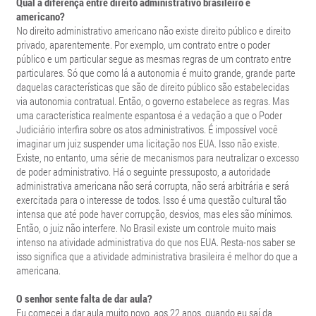
Qual a diferença entre direito administrativo brasileiro e
americano?
No direito administrativo americano não existe direito público e direito
privado, aparentemente. Por exemplo, um contrato entre o poder
público e um particular segue as mesmas regras de um contrato entre
particulares. Só que como lá a autonomia é muito grande, grande parte
daquelas características que são de direito público são estabelecidas
via autonomia contratual. Então, o governo estabelece as regras. Mas
uma característica realmente espantosa é a vedação a que o Poder
Judiciário interfira sobre os atos administrativos. É impossível você
imaginar um juiz suspender uma licitação nos EUA. Isso não existe.
Existe, no entanto, uma série de mecanismos para neutralizar o excesso
de poder administrativo. Há o seguinte pressuposto, a autoridade
administrativa americana não será corrupta, não será arbitrária e será
exercitada para o interesse de todos. Isso é uma questão cultural tão
intensa que até pode haver corrupção, desvios, mas eles são mínimos.
Então, o juiz não interfere. No Brasil existe um controle muito mais
intenso na atividade administrativa do que nos EUA. Resta-nos saber se
isso significa que a atividade administrativa brasileira é melhor do que a
americana.
O senhor sente falta de dar aula?
Eu comecei a dar aula muito novo, aos 22 anos, quando eu saí da