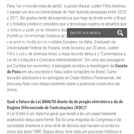
Para “ver o mundo mais de perto”, o jurista Marçal Justen Filho resolveu
ir passar um ano na Universidade de Yale fazendo pesquisas entre 2010
e 2011. Ele gostou tanto da experiência que hoje se divide entre o Brasil
e o Estados Unidos e considera que a tecnologia supera os desafios que
a distância pode gerar. Mestre e doutor em Direito Público pela
Pontifícia Universidade Católica de São Paulo (PUC-SP), foi aluno
visitante no Instituto Universitário Europeu, na Itália. Graduado na
Universidade Federal do Paraná, onde lecionou por 20 anos, Justen
Filho é autor de diversos livros, o mais recente deles é o “Comentários à
Lei de Licitações e Contratos Administrativos”. Em uma das passagens
por Curitiba em novembro, o advogado recebeu a reportagem da
Gazeta
do Povo
em seu escritório e falou sobre licitações no Brasil. Como
torcedor atleticano e ex-advogado do Clube Atlético Paranaense, ele
procurou falar com distanciamento sobre o potencial construtivo da
Arena.
Qual o futuro da Lei 8666/93 diante da do pregão eletrônico e da do
Regime Diferenciado de Contratações (RDC)?
A Lei 8.666 é um diploma geral que tende a ter um papel bastante
assessório daqui para frente. Ela foi uma resposta do Congresso e da
sociedade brasileira a uma série de desvios que haviam ocorrido no
início dos anos 1990. Depois disso, teve todo um processo histórico e