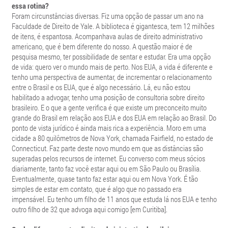
essa rotina?
Foram circunstâncias diversas. Fiz uma opção de passar um ano na
Faculdade de Direito de Yale. A biblioteca é gigantesca, tem 12 milhões
de itens, é espantosa. Acompanhava aulas de direito administrativo
americano, que é bem diferente do nosso. A questão maior é de
pesquisa mesmo, ter possibilidade de sentar e estudar. Era uma opção
de vida: quero ver o mundo mais de perto. Nos EUA, a vida é diferente e
tenho uma perspectiva de aumentar, de incrementar o relacionamento
entre o Brasil e os EUA, que é algo necessário. Lá, eu não estou
habilitado a advogar, tenho uma posição de consultoria sobre direito
brasileiro. E o que a gente verifica é que existe um preconceito muito
grande do Brasil em relação aos EUA e dos EUA em relação ao Brasil. Do
ponto de vista jurídico é ainda mais rica a experiência. Moro em uma
cidade a 80 quilômetros de Nova York, chamada Fairfield, no estado de
Connecticut. Faz parte deste novo mundo em que as distâncias são
superadas pelos recursos de internet. Eu converso com meus sócios
diariamente, tanto faz você estar aqui ou em São Paulo ou Brasília.
Eventualmente, quase tanto faz estar aqui ou em Nova York. É tão
simples de estar em contato, que é algo que no passado era
impensável. Eu tenho um filho de 11 anos que estuda lá nos EUA e tenho
outro filho de 32 que advoga aqui comigo [em Curitiba].