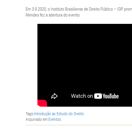
Em 3.9.2020, o Instituto Brasiliense de Direito Público – IDP pr
Mendes fez a abertura do evento.
Tags:
Introdução ao Estudo do Direito
Arquivado em
Eventos