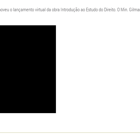
omoveu o lançamento virtual da obra Introdução ao Estudo do Direito. O Min. Gilma