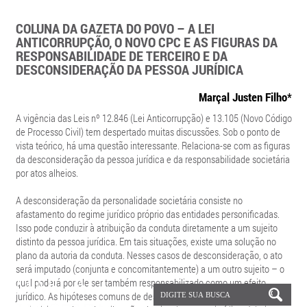
COLUNA DA GAZETA DO POVO – A LEI
ANTICORRUPÇÃO, O NOVO CPC E AS FIGURAS DA
RESPONSABILIDADE DE TERCEIRO E DA
DESCONSIDERAÇÃO DA PESSOA JURÍDICA
Marçal Justen Filho*
A vigência das Leis nº 12.846 (Lei Anticorrupção) e 13.105 (Novo Código
de Processo Civil) tem despertado muitas discussões. Sob o ponto de
vista teórico, há uma questão interessante. Relaciona-se com as figuras
da desconsideração da pessoa jurídica e da responsabilidade societária
por atos alheios.
A desconsideração da personalidade societária consiste no
afastamento do regime jurídico próprio das entidades personificadas.
Isso pode conduzir à atribuição da conduta diretamente a um sujeito
distinto da pessoa jurídica. Em tais situações, existe uma solução no
plano da autoria da conduta. Nesses casos de desconsideração, o ato
será imputado (conjunta e concomitantemente) a um outro sujeito – o
qual poderá por ele ser também responsabilizado como um efeito
jurídico. As hipóteses comuns de desconsideração da personalidade