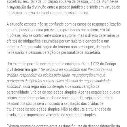
societária resultam da utilização abusiva da pessoa jurídica. Admite-se
a superação da distinção entre a pessoa jurídico e o sócio em virtude da
utilização abusiva ou fraudulenta da pessoa jurídica.
A situação exposta não se confunde com os casos de responsabilização
de uma pessoa jurídica por eventos praticados por outrem. Em tal
hipótese, não se controverte sobre a autoria, mas o direito determina os
efeitos de obrigações assumidas por um sujeito alcançarão a um
terceiro. A responsabilização do terceiro não pressupõe, de modo
necessário, a desconsideração da personalidade societária.
Um exemplo permite compreender a distinção. O art. 1.023 do Código
Civil determina que, “
Se os bens da sociedade não lhe cobrirem as
dívidas, respondem os sócios pelo saldo, na proporção em que
participem das perdas sociais, salvo cláusula de responsabilidade
solidária
”. Essa regra não contempla a desconsideração da
personalidade jurídica da sociedade simples. Apenas estabelece que os
sócios
respondem
pelas perdas da sociedade. Ou seja, o patrimônio
pessoal dos sócios será vinculado à satisfação das dívidas de
titularidade da sociedade simples. Não se discute a titularidade da
dívida, que é inquestionavelmente da sociedade simples.
Existem pontos de contato entre as duas figuras da desconsideração da