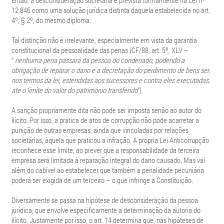
Então, a desconsideração societária é prevista formalmente na Lei nº
12.846 como uma solução jurídica distinta daquela estabelecida no art.
4º, § 2º, do mesmo diploma.
Tal distinção não é irrelevante, especialmente em vista da garantia
constitucional da pessoalidade das penas (CF/88, art. 5º, XLV –
“
nenhuma pena passará da pessoa do condenado, podendo a
obrigação de reparar o dano e a decretação do perdimento de bens ser,
nos termos da lei, estendidas aos sucessores e contra eles executadas,
até o limite do valor do patrimônio transferido
”).
A sanção propriamente dita não pode ser imposta senão ao autor do
ilícito. Por isso, a prática de atos de corrupção não pode acarretar a
punição de outras empresas, ainda que vinculadas por relações
societárias, àquela que praticou a infração. A própria Lei Anticorrupção
reconhece esse limite, ao prever que a responsabilidade da terceira
empresa será limitada à reparação integral do dano causado. Mas vai
além do cabível ao estabelecer que também a penalidade pecuniária
poderá ser exigida de um terceiro – o que infringe a Constituição.
Diversamente se passa na hipótese de desconsideração da pessoa
jurídica, que envolve especificamente a determinação da autoria do
ilícito. Justamente por isso, o art. 14 determina que, nas hipóteses de