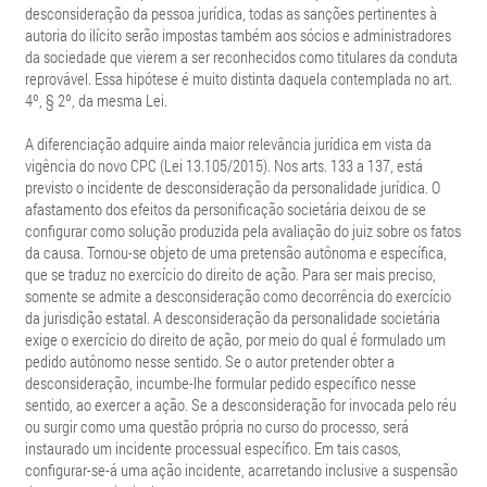
desconsideração da pessoa jurídica, todas as sanções pertinentes à
autoria do ilícito serão impostas também aos sócios e administradores
da sociedade que vierem a ser reconhecidos como titulares da conduta
reprovável. Essa hipótese é muito distinta daquela contemplada no art.
4º, § 2º, da mesma Lei.
A diferenciação adquire ainda maior relevância jurídica em vista da
vigência do novo CPC (Lei 13.105/2015). Nos arts. 133 a 137, está
previsto o incidente de desconsideração da personalidade jurídica. O
afastamento dos efeitos da personificação societária deixou de se
configurar como solução produzida pela avaliação do juiz sobre os fatos
da causa. Tornou-se objeto de uma pretensão autônoma e específica,
que se traduz no exercício do direito de ação. Para ser mais preciso,
somente se admite a desconsideração como decorrência do exercício
da jurisdição estatal. A desconsideração da personalidade societária
exige o exercício do direito de ação, por meio do qual é formulado um
pedido autônomo nesse sentido. Se o autor pretender obter a
desconsideração, incumbe-lhe formular pedido específico nesse
sentido, ao exercer a ação. Se a desconsideração for invocada pelo réu
ou surgir como uma questão própria no curso do processo, será
instaurado um incidente processual específico. Em tais casos,
configurar-se-á uma ação incidente, acarretando inclusive a suspensão