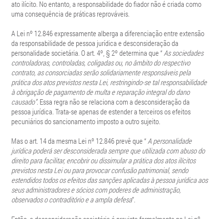
ato ilícito. No entanto, a responsabilidade do fiador não é criada como
uma consequência de práticas reprováveis.
A Lei nº 12.846 expressamente alberga a diferenciação entre extensão
da responsabilidade de pessoa jurídica e desconsideração da
personalidade societária. O art. 4º, § 2º determina que “
As sociedades
controladoras, controladas, coligadas ou, no âmbito do respectivo
contrato, as consorciadas serão solidariamente responsáveis pela
prática dos atos previstos nesta Lei, restringindo-se tal responsabilidade
à obrigação de pagamento de multa e reparação integral do dano
causado”
. Essa regra não se relaciona com a desconsideração da
pessoa jurídica. Trata-se apenas de estender a terceiros os efeitos
pecuniários do sancionamento imposto a outro sujeito.
Mas o art. 14 da mesma Lei nº 12.846 prevê que “
A personalidade
jurídica poderá ser desconsiderada sempre que utilizada com abuso do
direito para facilitar, encobrir ou dissimular a prática dos atos ilícitos
previstos nesta Lei ou para provocar confusão patrimonial, sendo
estendidos todos os efeitos das sanções aplicadas à pessoa jurídica aos
seus administradores e sócios com poderes de administração,
observados o contraditório e a ampla defesa
”.