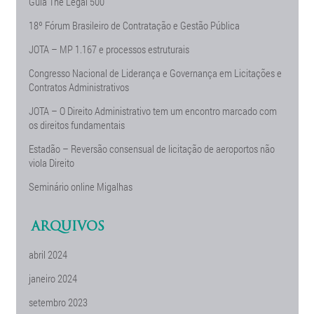
Guia The Legal 500
18º Fórum Brasileiro de Contratação e Gestão Pública
JOTA – MP 1.167 e processos estruturais
Congresso Nacional de Liderança e Governança em Licitações e
Contratos Administrativos
JOTA – O Direito Administrativo tem um encontro marcado com
os direitos fundamentais
Estadão – Reversão consensual de licitação de aeroportos não
viola Direito
Seminário online Migalhas
ARQUIVOS
abril 2024
janeiro 2024
setembro 2023