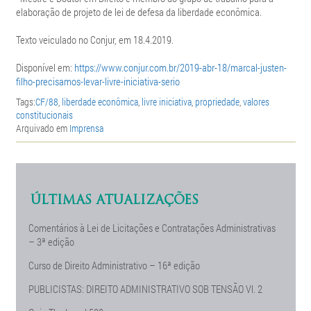
elaboração de projeto de lei de defesa da liberdade econômica.
Texto veiculado no Conjur, em 18.4.2019.
Disponível em:
https://www.conjur.com.br/2019-abr-18/marcal-justen-
filho-precisamos-levar-livre-iniciativa-serio
Tags:
CF/88
,
liberdade econômica
,
livre iniciativa
,
propriedade
,
valores
constitucionais
Arquivado em
Imprensa
ÚLTIMAS ATUALIZAÇÕES
Comentários à Lei de Licitações e Contratações Administrativas
– 3ª edição
Curso de Direito Administrativo – 16ª edição
PUBLICISTAS: DIREITO ADMINISTRATIVO SOB TENSÃO Vl. 2