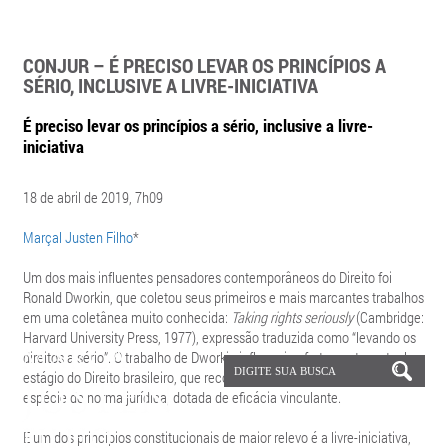
CONJUR – É PRECISO LEVAR OS PRINCÍPIOS A
SÉRIO, INCLUSIVE A LIVRE-INICIATIVA
É preciso levar os princípios a sério, inclusive a livre-
iniciativa
18 de abril de 2019, 7h09
Marçal Justen Filho
*
Um dos mais influentes pensadores contemporâneos do Direito foi
Ronald Dworkin, que coletou seus primeiros e mais marcantes trabalhos
em uma coletânea muito conhecida:
Taking rights seriously
(Cambridge:
Harvard University Press, 1977), expressão traduzida como “levando os
direitos a sério”. O trabalho de Dworkin influenciou fortemente o atual
estágio do Direito brasileiro, que reconhece que o princípio é uma
espécie de norma jurídica, dotada de eficácia vinculante.
E um dos princípios constitucionais de maior relevo é a livre-iniciativa,