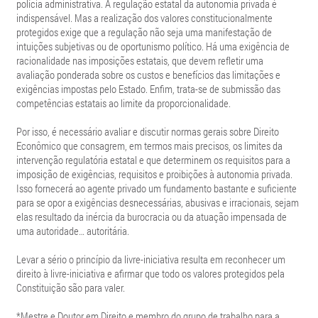
polícia administrativa. A regulação estatal da autonomia privada é
indispensável. Mas a realização dos valores constitucionalmente
protegidos exige que a regulação não seja uma manifestação de
intuições subjetivas ou de oportunismo político. Há uma exigência de
racionalidade nas imposições estatais, que devem refletir uma
avaliação ponderada sobre os custos e benefícios das limitações e
exigências impostas pelo Estado. Enfim, trata-se de submissão das
competências estatais ao limite da proporcionalidade.
Por isso, é necessário avaliar e discutir normas gerais sobre Direito
Econômico que consagrem, em termos mais precisos, os limites da
intervenção regulatória estatal e que determinem os requisitos para a
imposição de exigências, requisitos e proibições à autonomia privada.
Isso fornecerá ao agente privado um fundamento bastante e suficiente
para se opor a exigências desnecessárias, abusivas e irracionais, sejam
elas resultado da inércia da burocracia ou da atuação impensada de
uma autoridade… autoritária.
Levar a sério o princípio da livre-iniciativa resulta em reconhecer um
direito à livre-iniciativa e afirmar que todo os valores protegidos pela
Constituição são para valer.
*Mestre e Doutor em Direito e membro do grupo de trabalho para a