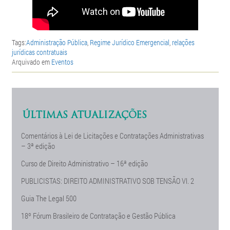
Tags:
Administração Pública
,
Regime Jurídico Emergencial
,
relações
jurídicas contratuais
Arquivado em
Eventos
ÚLTIMAS ATUALIZAÇÕES
Comentários à Lei de Licitações e Contratações Administrativas
– 3ª edição
Curso de Direito Administrativo – 16ª edição
PUBLICISTAS: DIREITO ADMINISTRATIVO SOB TENSÃO Vl. 2
Guia The Legal 500
18º Fórum Brasileiro de Contratação e Gestão Pública