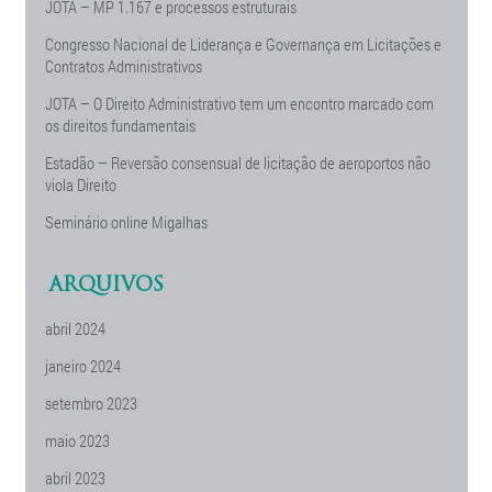
JOTA – MP 1.167 e processos estruturais
Congresso Nacional de Liderança e Governança em Licitações e
Contratos Administrativos
JOTA – O Direito Administrativo tem um encontro marcado com
os direitos fundamentais
Estadão – Reversão consensual de licitação de aeroportos não
viola Direito
Seminário online Migalhas
ARQUIVOS
abril 2024
janeiro 2024
setembro 2023
maio 2023
abril 2023