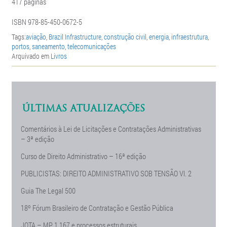
417 páginas
ISBN 978-85-450-0672-5
Tags:
aviação
,
Brazil Infrastructure
,
construção civil
,
energia
,
infraestrutura
,
portos
,
saneamento
,
telecomunicações
Arquivado em
Livros
ÚLTIMAS ATUALIZAÇÕES
Comentários à Lei de Licitações e Contratações Administrativas
– 3ª edição
Curso de Direito Administrativo – 16ª edição
PUBLICISTAS: DIREITO ADMINISTRATIVO SOB TENSÃO Vl. 2
Guia The Legal 500
18º Fórum Brasileiro de Contratação e Gestão Pública
JOTA – MP 1.167 e processos estruturais