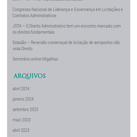
Congresso Nacional de Liderança e Governança em Licitações e
Contratos Administrativos
JOTA – O Direito Administrativo tem um encontro marcado com
os direitos fundamentais
Estadão – Reversão consensual de licitação de aeroportos não
viola Direito
Seminário online Migalhas
ARQUIVOS
abril 2024
janeiro 2024
setembro 2023
maio 2023
abril 2023