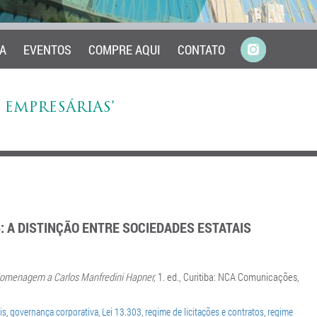
A
EVENTOS
COMPRE AQUI
CONTATO
 EMPRESÁRIAS’
6: A DISTINÇÃO ENTRE SOCIEDADES ESTATAIS
omenagem a Carlos Manfredini Hapner,
1. ed., Curitiba: NCA Comunicações,
is
,
governança corporativa
,
Lei 13.303
,
regime de licitações e contratos
,
regime