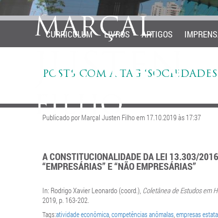
CURRICULUM
LIVROS
ARTIGOS
IMPRENS
POSTS COM A TAG ‘SOCIEDADES
Publicado por Marçal Justen Filho em 17.10.2019 às 17:37
A CONSTITUCIONALIDADE DA LEI 13.303/201
“EMPRESÁRIAS” E “NÃO EMPRESÁRIAS”
In:
Rodrigo Xavier Leonardo (coord.),
Coletânea de Estudos em H
2019, p. 163-202.
Tags:
atividade econômica
,
competências anômalas
,
empresas estata