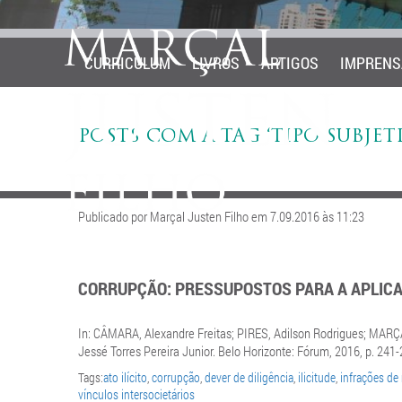
CURRICULUM
LIVROS
ARTIGOS
IMPRENS
POSTS COM A TAG ‘TIPO SUBJET
Publicado por Marçal Justen Filho em 7.09.2016 às 11:23
CORRUPÇÃO: PRESSUPOSTOS PARA A APLICAÇ
In: CÂMARA, Alexandre Freitas; PIRES, Adilson Rodrigues; MARÇ
Jessé Torres Pereira Junior. Belo Horizonte: Fórum, 2016, p. 241-
Tags:
ato ilícito
,
corrupção
,
dever de diligência
,
ilicitude
,
infrações de
vínculos intersocietários