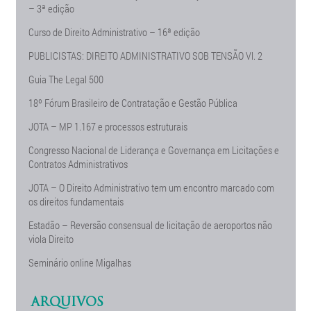
– 3ª edição
Curso de Direito Administrativo – 16ª edição
PUBLICISTAS: DIREITO ADMINISTRATIVO SOB TENSÃO Vl. 2
Guia The Legal 500
18º Fórum Brasileiro de Contratação e Gestão Pública
JOTA – MP 1.167 e processos estruturais
Congresso Nacional de Liderança e Governança em Licitações e
Contratos Administrativos
JOTA – O Direito Administrativo tem um encontro marcado com
os direitos fundamentais
Estadão – Reversão consensual de licitação de aeroportos não
viola Direito
Seminário online Migalhas
ARQUIVOS