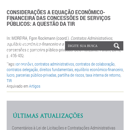
CONSIDERAÇÕES A EQUAÇÃO ECONÔMICO-
FINANCEIRA DAS CONCESSÕES DE SERVIÇOS
PÚBLICOS: A QUESTÃO DA TIR
In: MOREIRA,
Egon Bockmann (coord.).
Contratos Administrativos,
equilíbrio econômico-financeiro e a taxa interna de retorno
.
A lógica das
concessões e parcerias público-privadas
.
Belo Horizonte: Fórum, 2016,
p. 405-432.
Tags:
concessões
,
contratos administrativos
,
contratos de colaboração
,
contratos delegação
,
direitos fundamentais
,
equilíbrio econômico-financeiro
,
lucro
,
parcerias público-privadas
,
partilha de riscos
,
taxa interna de retorno
,
TIR
Arquivado em
Artigos
ÚLTIMAS ATUALIZAÇÕES
Comentários à Lei de Licitações e Contratações Administrativas