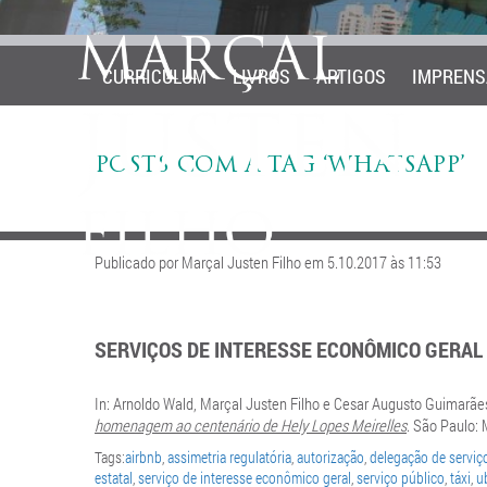
CURRICULUM
LIVROS
ARTIGOS
IMPRENS
POSTS COM A TAG ‘WHATSAPP’
Publicado por Marçal Justen Filho em 5.10.2017 às 11:53
SERVIÇOS DE INTERESSE ECONÔMICO GERAL 
In: Arnoldo Wald, Marçal Justen Filho e Cesar Augusto Guimarães
homenagem ao centenário de Hely Lopes Meirelles
. São Paulo: 
Tags:
airbnb
,
assimetria regulatória
,
autorização
,
delegação de serviç
estatal
,
serviço de interesse econômico geral
,
serviço público
,
táxi
,
u