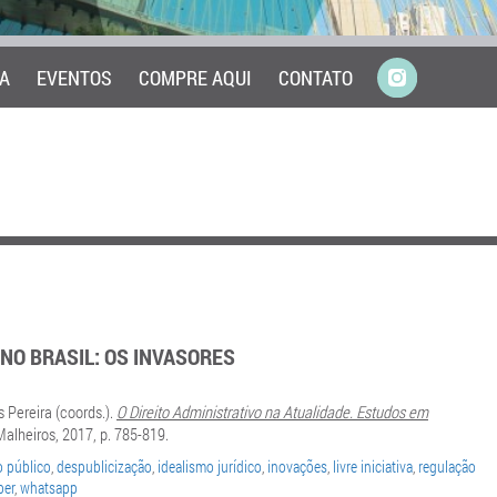
A
EVENTOS
COMPRE AQUI
CONTATO
NO BRASIL: OS INVASORES
 Pereira (coords.).
O Direito Administrativo na Atualidade. Estudos em
Malheiros, 2017, p. 785-819.
o público
,
despublicização
,
idealismo jurídico
,
inovações
,
livre iniciativa
,
regulação
ber
,
whatsapp