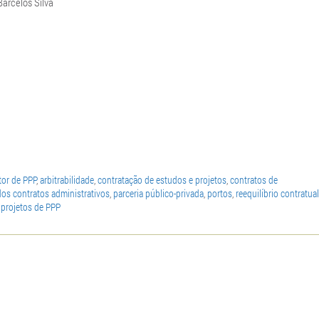
Barcelos Silva
tor de PPP
,
arbitrabilidade
,
contratação de estudos e projetos
,
contratos de
os contratos administrativos
,
parceria público-privada
,
portos
,
reequilíbrio contratual
 projetos de PPP