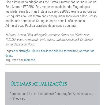
Fico a imaginar a criação do Ente Estatal Protetor das Seringueiras da
Bela Cintra – EEPSBC. Felizmente, estou delirando. E agradeço à
realidade: seria tão mais triste a vida se o EEPSBC existisse porque as
Seringueiras da Bela Cintra não conseguiriam sobreviver a isso. Posso
continuar a apreciar as Seringueiras, na doce ilusão de que a
Administração Pública brasileira delas nunca cogitará.
*Marçal Justen Filho, advogado, mestre e doutor em Direito pela
PUC/SP, escreve mensalmente para o caderno Justiça & Direito do
jornal Gazeta do Povo.
Tags:
Administração Pública
,
finalidade pública
,
formalismo
,
operador do
direito
Arquivado em
Imprensa
ÚLTIMAS ATUALIZAÇÕES
Comentários à Lei de Licitações e Contratações Administrativas
– 3ª edição