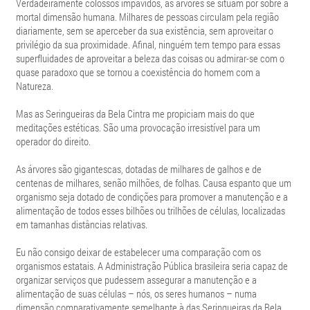
Verdadeiramente colossos impávidos, as árvores se situam por sobre a
mortal dimensão humana. Milhares de pessoas circulam pela região
diariamente, sem se aperceber da sua existência, sem aproveitar o
privilégio da sua proximidade. Afinal, ninguém tem tempo para essas
superfluidades de aproveitar a beleza das coisas ou admirar-se com o
quase paradoxo que se tornou a coexistência do homem com a
Natureza.
Mas as Seringueiras da Bela Cintra me propiciam mais do que
meditações estéticas. São uma provocação irresistível para um
operador do direito.
As árvores são gigantescas, dotadas de milhares de galhos e de
centenas de milhares, senão milhões, de folhas. Causa espanto que um
organismo seja dotado de condições para promover a manutenção e a
alimentação de todos esses bilhões ou trilhões de células, localizadas
em tamanhas distâncias relativas.
Eu não consigo deixar de estabelecer uma comparação com os
organismos estatais. A Administração Pública brasileira seria capaz de
organizar serviços que pudessem assegurar a manutenção e a
alimentação de suas células – nós, os seres humanos – numa
dimensão comparativamente semelhante à das Seringueiras da Bela