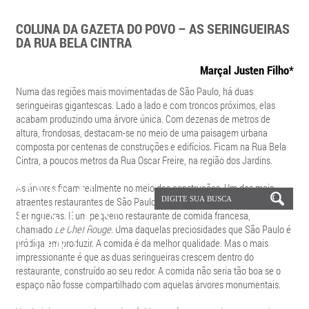
COLUNA DA GAZETA DO POVO – AS SERINGUEIRAS
DA RUA BELA CINTRA
Marçal Justen Filho*
Numa das regiões mais movimentadas de São Paulo, há duas
seringueiras gigantescas. Lado a lado e com troncos próximos, elas
acabam produzindo uma árvore única. Com dezenas de metros de
altura, frondosas, destacam-se no meio de uma paisagem urbana
composta por centenas de construções e edifícios. Ficam na Rua Bela
Cintra, a poucos metros da Rua Oscar Freire, na região dos Jardins.
As árvores ficam realmente no meio das construções. Um dos mais
atraentes restaurantes de São Paulo foi construído em torno das
Seringueiras. É um pequeno restaurante de comida francesa,
chamado
Le Chef Rouge
. Uma daquelas preciosidades que São Paulo é
pródiga em produzir. A comida é da melhor qualidade. Mas o mais
impressionante é que as duas seringueiras crescem dentro do
restaurante, construído ao seu redor. A comida não seria tão boa se o
espaço não fosse compartilhado com aquelas árvores monumentais.