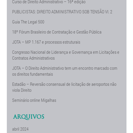
Curso de Direito Administrativo – 16ª edição
PUBLICISTAS: DIREITO ADMINISTRATIVO SOB TENSÃO Vl. 2
Guia The Legal 500
18º Fórum Brasileiro de Contratação e Gestão Pública
JOTA – MP 1.167 e processos estruturais
Congresso Nacional de Liderança e Governança em Licitações e
Contratos Administrativos
JOTA – O Direito Administrativo tem um encontro marcado com
os direitos fundamentais
Estadão – Reversão consensual de licitação de aeroportos não
viola Direito
Seminário online Migalhas
ARQUIVOS
abril 2024