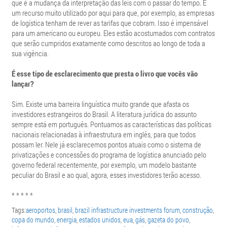
que é a mudança da interpretação das leis com o passar do tempo. É
um recurso muito utilizado por aqui para que, por exemplo, as empresas
de logística tenham de rever as tarifas que cobram. Isso é impensável
para um americano ou europeu. Eles estão acostumados com contratos
que serão cumpridos exatamente como descritos ao longo de toda a
sua vigência.
É esse tipo de esclarecimento que presta o livro que vocês vão
lançar?
Sim. Existe uma barreira linguística muito grande que afasta os
investidores estrangeiros do Brasil. A literatura jurídica do assunto
sempre está em português. Pontuamos as características das políticas
nacionais relacionadas à infraestrutura em inglês, para que todos
possam ler. Nele já esclarecemos pontos atuais como o sistema de
privatizações e concessões do programa de logística anunciado pelo
governo federal recentemente, por exemplo, um modelo bastante
peculiar do Brasil e ao qual, agora, esses investidores terão acesso.
* * * * *
Tags:
aeroportos
,
brasil
,
brazil infrastructure investments forum
,
construção
,
copa do mundo
,
energia
,
estados unidos
,
eua
,
gás
,
gazeta do povo
,