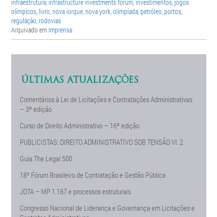
infraestrutura
,
infrastructure investments forum
,
investimentos
,
jogos
olímpicos
,
livro
,
nova iorque
,
nova york
,
olimpíada
,
petróleo
,
portos
,
regulação
,
rodovias
Arquivado em
Imprensa
ÚLTIMAS ATUALIZAÇÕES
Comentários à Lei de Licitações e Contratações Administrativas
– 3ª edição
Curso de Direito Administrativo – 16ª edição
PUBLICISTAS: DIREITO ADMINISTRATIVO SOB TENSÃO Vl. 2
Guia The Legal 500
18º Fórum Brasileiro de Contratação e Gestão Pública
JOTA – MP 1.167 e processos estruturais
Congresso Nacional de Liderança e Governança em Licitações e