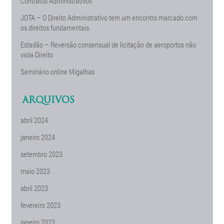
Contratos Administrativos
JOTA – O Direito Administrativo tem um encontro marcado com
os direitos fundamentais
Estadão – Reversão consensual de licitação de aeroportos não
viola Direito
Seminário online Migalhas
ARQUIVOS
abril 2024
janeiro 2024
setembro 2023
maio 2023
abril 2023
fevereiro 2023
janeiro 2023