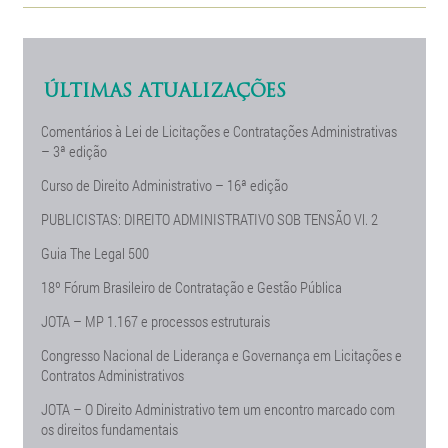
ÚLTIMAS ATUALIZAÇÕES
Comentários à Lei de Licitações e Contratações Administrativas
– 3ª edição
Curso de Direito Administrativo – 16ª edição
PUBLICISTAS: DIREITO ADMINISTRATIVO SOB TENSÃO Vl. 2
Guia The Legal 500
18º Fórum Brasileiro de Contratação e Gestão Pública
JOTA – MP 1.167 e processos estruturais
Congresso Nacional de Liderança e Governança em Licitações e
Contratos Administrativos
JOTA – O Direito Administrativo tem um encontro marcado com
os direitos fundamentais