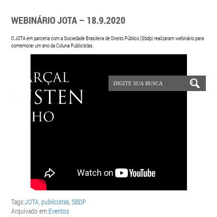
WEBINÁRIO JOTA – 18.9.2020
O
JOTA
em parceria com a Sociedade Brasileira de Direito Público (Sbdp) realizaram webinário para
comemorar um ano da Coluna Publicistas.
Tags:
JOTA
,
publicistas
,
SBDP
Arquivado em
Eventos