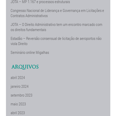
JOTA – MP 1.167 e processos estruturais
Congresso Nacional de Liderança e Governança em Licitações e
Contratos Administrativos
JOTA – O Direito Administrativo tem um encontro marcado com
os direitos fundamentais
Estadão – Reversão consensual de licitação de aeroportos não
viola Direito
Seminário online Migalhas
ARQUIVOS
abril 2024
janeiro 2024
setembro 2023
maio 2023
abril 2023