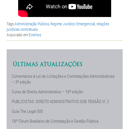
Tags:
Administração Pública
,
Regime Jurídico Emergencial
,
relações
jurídicas contratuais
Arquivado em
Eventos
ÚLTIMAS ATUALIZAÇÕES
Comentários à Lei de Licitações e Contratações Administrativas
– 3ª edição
Curso de Direito Administrativo – 16ª edição
PUBLICISTAS: DIREITO ADMINISTRATIVO SOB TENSÃO Vl. 2
Guia The Legal 500
18º Fórum Brasileiro de Contratação e Gestão Pública