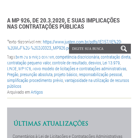
A MP 926, DE 20.3.2020, E SUAS IMPLICAÇÕES
NAS CONTRATAÇÕES PÚBLICAS
Texto disponível em:
https://www.justen.com.br/pdfs/IE157/IE%20-
%20MJF%20-%20200323_MP926.pdf
Tags:
bem ou serviço comum
,
competência discricionária
,
contratação direta
,
contratação pequeno valor
,
controle de resultado
,
desvios
,
Lei 13.979
,
LINDB
,
MP 926
,
novo modelo de licitações e contratações administrativas
,
Pregão
,
presunção absoluta
,
projeto básico
,
responsabilização pessoal
,
simplificação procedimento prévio
,
vantajosidade na utilização de recursos
públicos
Arquivado em
Artigos
ÚLTIMAS ATUALIZAÇÕES
Comentários à Lei de Licitações e Contratações Administrativas