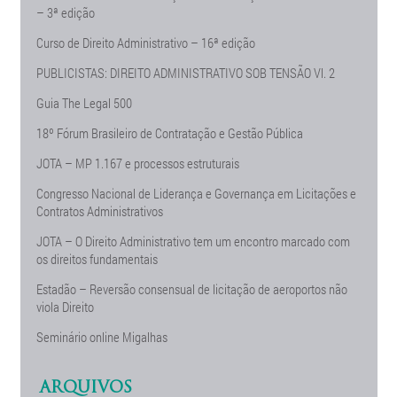
– 3ª edição
Curso de Direito Administrativo – 16ª edição
PUBLICISTAS: DIREITO ADMINISTRATIVO SOB TENSÃO Vl. 2
Guia The Legal 500
18º Fórum Brasileiro de Contratação e Gestão Pública
JOTA – MP 1.167 e processos estruturais
Congresso Nacional de Liderança e Governança em Licitações e
Contratos Administrativos
JOTA – O Direito Administrativo tem um encontro marcado com
os direitos fundamentais
Estadão – Reversão consensual de licitação de aeroportos não
viola Direito
Seminário online Migalhas
ARQUIVOS