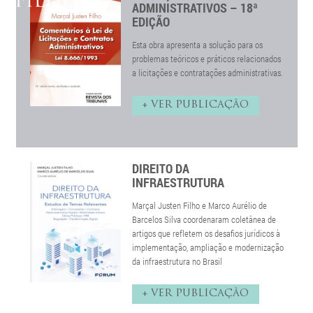
ADMINISTRATIVOS – 18ª
EDIÇÃO
Esta obra apresenta a solução para os
problemas teóricos e práticos relacionados
a licitações e contratações administrativas.
+ VER PUBLICAÇÃO
DIREITO DA
INFRAESTRUTURA
Marçal Justen Filho e Marco Aurélio de
Barcelos Silva coordenaram coletânea de
artigos que refletem os desafios jurídicos à
implementação, ampliação e modernização
da infraestrutura no Brasil
+ VER PUBLICAÇÃO