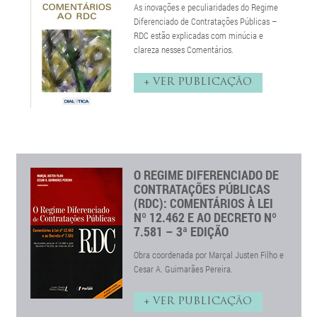
As inovações e peculiaridades do Regime
Diferenciado de Contratações Públicas –
RDC estão explicadas com minúcia e
clareza nesses Comentários.
+ VER PUBLICAÇÃO
O REGIME DIFERENCIADO DE
CONTRATAÇÕES PÚBLICAS
(RDC): COMENTÁRIOS À LEI
Nº 12.462 E AO DECRETO Nº
7.581 – 3ª EDIÇÃO
Obra coordenada por Marçal Justen Filho e
Cesar A. Guimarães Pereira.
+ VER PUBLICAÇÃO