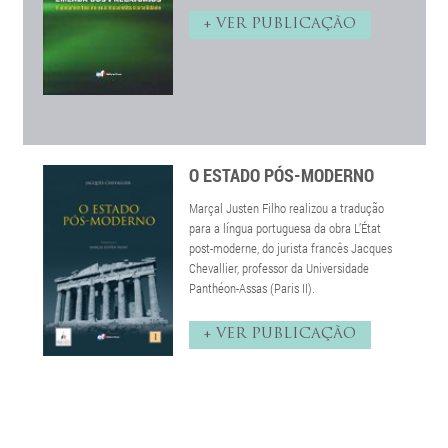
+ VER PUBLICAÇÃO
O ESTADO PÓS-MODERNO
Marçal Justen Filho realizou a tradução
para a língua portuguesa da obra L’État
post-moderne, do jurista francês Jacques
Chevallier, professor da Universidade
Panthéon-Assas (Paris II).
+ VER PUBLICAÇÃO