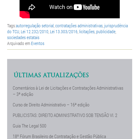
Tags:
autorregulação setorial
,
contratações administrativas
,
jurisprudência
do TCU
,
Lei 12.232/2010
,
Lei 13.303/2016
,
licitações
,
publicidade
,
sociedades estatais
Arquivado em
Eventos
ÚLTIMAS ATUALIZAÇÕES
Comentários à Lei de Licitações e Contratações Administrativas
– 3ª edição
Curso de Direito Administrativo – 16ª edição
PUBLICISTAS: DIREITO ADMINISTRATIVO SOB TENSÃO Vl. 2
Guia The Legal 500
18º Fórum Brasileiro de Contratação e Gestão Pública