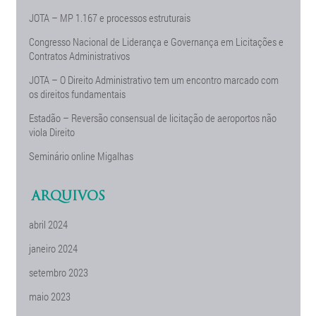
JOTA – MP 1.167 e processos estruturais
Congresso Nacional de Liderança e Governança em Licitações e
Contratos Administrativos
JOTA – O Direito Administrativo tem um encontro marcado com
os direitos fundamentais
Estadão – Reversão consensual de licitação de aeroportos não
viola Direito
Seminário online Migalhas
ARQUIVOS
abril 2024
janeiro 2024
setembro 2023
maio 2023