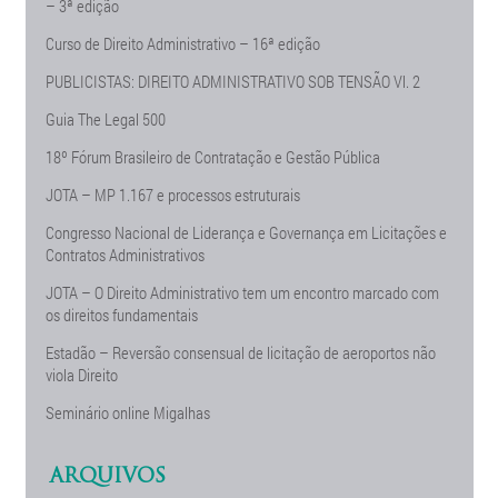
– 3ª edição
Curso de Direito Administrativo – 16ª edição
PUBLICISTAS: DIREITO ADMINISTRATIVO SOB TENSÃO Vl. 2
Guia The Legal 500
18º Fórum Brasileiro de Contratação e Gestão Pública
JOTA – MP 1.167 e processos estruturais
Congresso Nacional de Liderança e Governança em Licitações e
Contratos Administrativos
JOTA – O Direito Administrativo tem um encontro marcado com
os direitos fundamentais
Estadão – Reversão consensual de licitação de aeroportos não
viola Direito
Seminário online Migalhas
ARQUIVOS