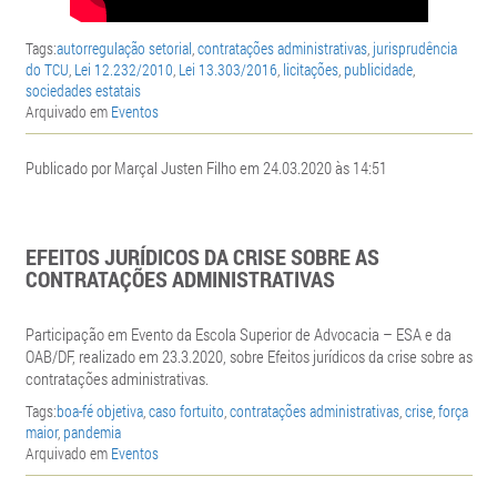
Tags:
autorregulação setorial
,
contratações administrativas
,
jurisprudência
do TCU
,
Lei 12.232/2010
,
Lei 13.303/2016
,
licitações
,
publicidade
,
sociedades estatais
Arquivado em
Eventos
Publicado por Marçal Justen Filho em 24.03.2020 às 14:51
EFEITOS JURÍDICOS DA CRISE SOBRE AS
CONTRATAÇÕES ADMINISTRATIVAS
Participação em Evento da Escola Superior de Advocacia – ESA
e da
OAB/DF, realizado em 23.3.2020, sobre Efeitos jurídicos da crise sobre as
contratações administrativas.
Tags:
boa-fé objetiva
,
caso fortuito
,
contratações administrativas
,
crise
,
força
maior
,
pandemia
Arquivado em
Eventos