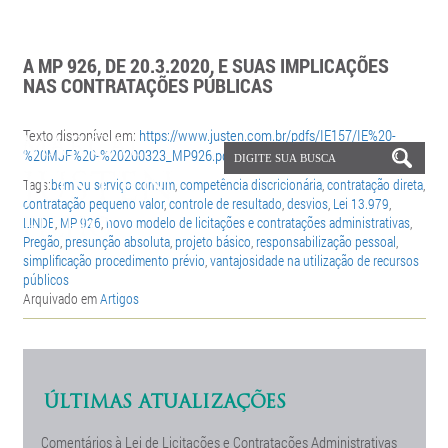
A MP 926, DE 20.3.2020, E SUAS IMPLICAÇÕES
NAS CONTRATAÇÕES PÚBLICAS
Texto disponível em:
https://www.justen.com.br/pdfs/IE157/IE%20-
%20MJF%20-%20200323_MP926.pdf
Tags:
bem ou serviço comum
,
competência discricionária
,
contratação direta
,
contratação pequeno valor
,
controle de resultado
,
desvios
,
Lei 13.979
,
LINDB
,
MP 926
,
novo modelo de licitações e contratações administrativas
,
Pregão
,
presunção absoluta
,
projeto básico
,
responsabilização pessoal
,
simplificação procedimento prévio
,
vantajosidade na utilização de recursos
públicos
Arquivado em
Artigos
ÚLTIMAS ATUALIZAÇÕES
Comentários à Lei de Licitações e Contratações Administrativas