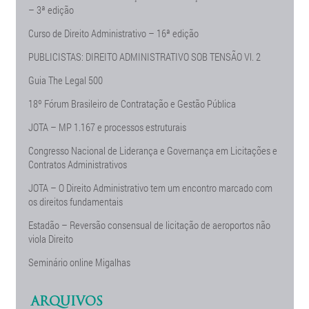
– 3ª edição
Curso de Direito Administrativo – 16ª edição
PUBLICISTAS: DIREITO ADMINISTRATIVO SOB TENSÃO Vl. 2
Guia The Legal 500
18º Fórum Brasileiro de Contratação e Gestão Pública
JOTA – MP 1.167 e processos estruturais
Congresso Nacional de Liderança e Governança em Licitações e
Contratos Administrativos
JOTA – O Direito Administrativo tem um encontro marcado com
os direitos fundamentais
Estadão – Reversão consensual de licitação de aeroportos não
viola Direito
Seminário online Migalhas
ARQUIVOS